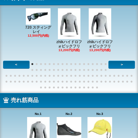
720 スティング
レイ
RONSTAN 
12,500円(内税)
20 レ
zhikハイドロフ
zhikハイドロフ
16,610円(内
ォビックフリ
ォビックフリ
13,200円(内税)
13,200円(内税)
<
>
売れ筋商品
No.1
No.2
No.3
No.4