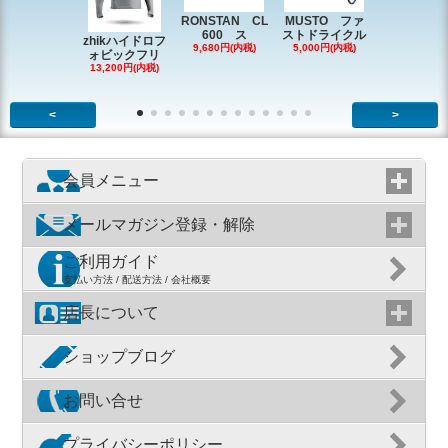
RONSTAN CL
MUSTO ファ
EX1338 
600 ス
ストドライクル
ピン
zhikハイドロフ
9,680円(内税)
5,000円(内税)
2,200円(内
ォビックフリ
13,200円(内税)
<
>
会員メニュー
メールマガジン登録・解除
ご利用ガイド
支払い方法 / 配送方法 / 会社概要
店長について
ショップブログ
お問い合せ
プライバシーポリシー