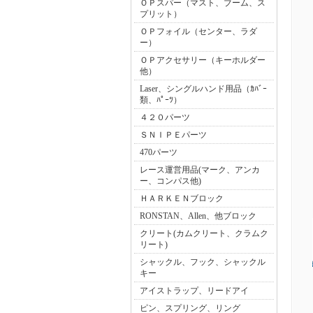
ＯＰスパー（マスト、ブーム、ス
プリット）
ＯＰフォイル（センター、ラダ
ー）
ＯＰアクセサリー（キーホルダー
他）
Laser、シングルハンド用品（ｶﾊﾞｰ
類、ﾊﾟｰﾂ）
４２０パーツ
ＳＮＩＰＥパーツ
470パーツ
レース運営用品(マーク、アンカ
ー、コンパス他)
ＨＡＲＫＥＮブロック
RONSTAN、Allen、他ブロック
クリート(カムクリート、クラムク
リート)
シャックル、フック、シャックル
キー
アイストラップ、リードアイ
ピン、スプリング、リング