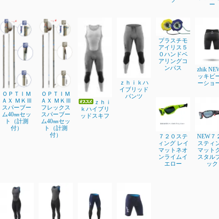
ツ
ー
プラスチモ
アイリス５
０ハンドベ
アリングコ
ンパス
zhik N
ッキビ
ｚｈｉｋハ
ーショ
イブリッド
ＯＰＴＩＭ
ＯＰＴＩＭ
パンツ
ＡＸ ＭＫⅢ
ＡＸ ＭＫⅢ
ｚｈｉ
スパーブー
フレックス
ｋハイブリ
ム40㎜セッ
スパーブー
ッドスキフ
ト（計測
ム40㎜セッ
付）
ト（計測
付）
７２０ステ
NEW７
ィング レイ
スティ
マットネオ
マット
ンライムイ
スタル
エロー
ック