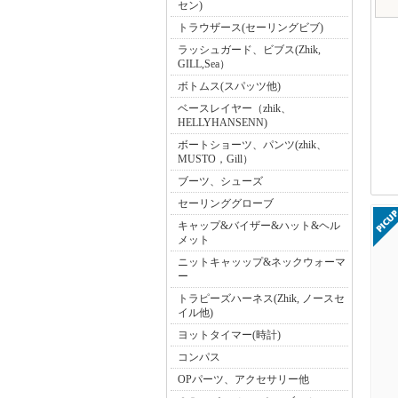
セン)
トラウザース(セーリングビブ)
ラッシュガード、ビブス(Zhik,
GILL,Sea）
ボトムス(スパッツ他)
ベースレイヤー（zhik、
HELLYHANSENN)
ボートショーツ、パンツ(zhik、
MUSTO，Gill）
ブーツ、シューズ
セーリンググローブ
キャップ&バイザー&ハット&ヘル
メット
ニットキャッップ&ネックウォーマ
ー
トラピーズハーネス(Zhik, ノースセ
イル他)
ヨットタイマー(時計)
コンパス
OPパーツ、アクセサリー他