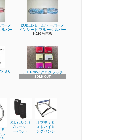
ーパーメ
ROBLINE OPテーパーメ
シルバー
インシート プルー/シルバー
9,020円(内税)
ーツ３６
ＪＩＢマイクロクラッチ
SOLD OUT
)
MUSTOネオ
オプテキミ
プレーンニ
ストハイキ
ＰＥ
ーパット
ングベンチ
ャル
イヤ