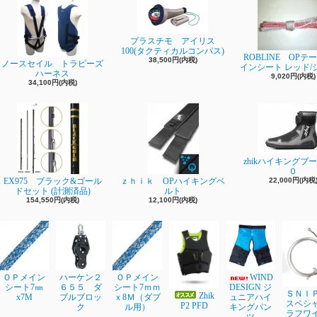
プラスチモ アイリス
100(タクティカルコンパス)
ROBLINE OPテ
38,500円(内税)
ノースセイル トラピーズ
インシート レッド/
ハーネス
9,020円(内税)
34,100円(内税)
zhikハイキングブ
０
EX975 ブラック&ゴール
ｚｈｉｋ OPハイキングベ
22,000円(内税
ドセット (計測済品)
ルト
154,550円(内税)
12,100円(内税)
ＯＰメイン
ハーケン２
ＯＰメイン
WIND
シート7㎜
６５５ ダ
シート7ｍｍ
DESIGN ジ
ＳＮＩ
Zhik
x7M
ブルブロッ
ｘ8Ｍ（ダブ
ュニアハイ
スペシ
P2 PFD
ク
ル用）
キングパン
ラフワ