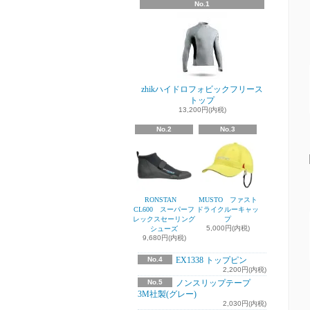
No.1
zhikハイドロフォビックフリース
トップ
13,200円(内税)
No.2
No.3
RONSTAN
MUSTO ファスト
CL600 スーパーフ
ドライクルーキャッ
レックスセーリング
プ
5,000円(内税)
シューズ
9,680円(内税)
No.4
EX1338 トップピン
2,200円(内税)
No.5
ノンスリップテープ
3M社製(グレー)
2,030円(内税)