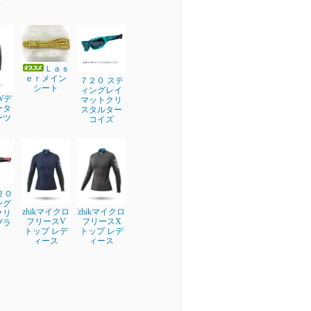
Ｌａｓ
ｅｒメイン
７２０ ステ
シート
ィングレイ
EWデ
マットクリ
ータ
スタルター
ーツ
コイズ
２０
ング
zhikマイクロ
zhikマイクロ
クリ
フリースV
フリースX
ブラ
トップ レデ
トップ レデ
ィース
ィース