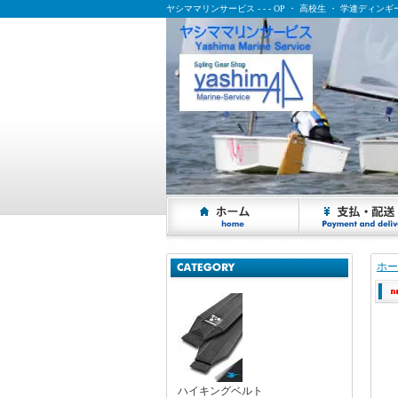
ヤシママリンサービス - - - OP ・ 高校生 ・ 学連ディ
ヤシママリンサービス - - - OP ・ 高校生 ・ 学連ディンギー乗りの応援サイト
ホー
ハイキングベルト