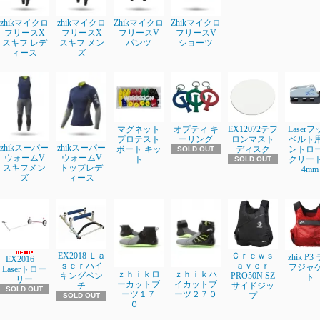
zhikマイクロ
zhikマイクロ
Zhikマイクロ
Zhikマイクロ
フリースX
フリースX
フリースV
フリースV
スキフ レデ
スキフ メン
パンツ
ショーツ
ィース
ズ
マグネット
オプティ キ
EX12072テフ
Laser
プロテスト
ーリング
ロンマスト
ベルト
zhikスーパー
zhikスーパー
ボート キッ
ディスク
ントロ
SOLD OUT
ウォームV
ウォームV
ト
クリート3
SOLD OUT
スキフメン
トップレデ
4mm
ズ
ィース
EX2018 Ｌａ
Ｃｒｅｗｓ
zhik P3
EX2016
ｓｅｒハイ
ａｖｅｒ
フジャ
Laserトロー
ｚｈｉｋロ
ｚｈｉｋハ
キングベン
PRO50N SZ
ト
リー
ーカットブ
イカットブ
チ
サイドジッ
SOLD OUT
ーツ１７
ーツ２７０
プ
SOLD OUT
０