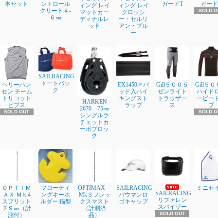
本セット
ントロール
ガードT
ガード
ィング レイ
ィング レイ
クリート４-
SOLD O
マットカー
グロッシ
６㎜
ディナルレ
ー・セルリ
ッド
アン・ブル
ー
SAILRACING
トートバッ
ヘリーハン
EX1450Ｐパ
Gill５００５
Gill５
ク
セン チーム
ッド入ハイ
ゼンライト
ハイド
トリコット
キングスト
トラウザー
ービー
HARKEN
ビブス
ラップ
ス
プ
2670 75㎜
SOLD OUT
SOLD O
シングルラ
チェットカ
ーボブロッ
ク
ＯＰＴＩＭ
フローティ
OPTIMAX
SAILRACING
ミニセ
SAILRACING
ＡＸ Ｍｋ4
ングキーホ
Mk３フレッ
バウマンロ
リファレン
スプリット
ルダー 錨型
クスマスト
ゴキャップ
スバイザー
２９㎜（計
（計測済
SOLD OUT
測付）
品）