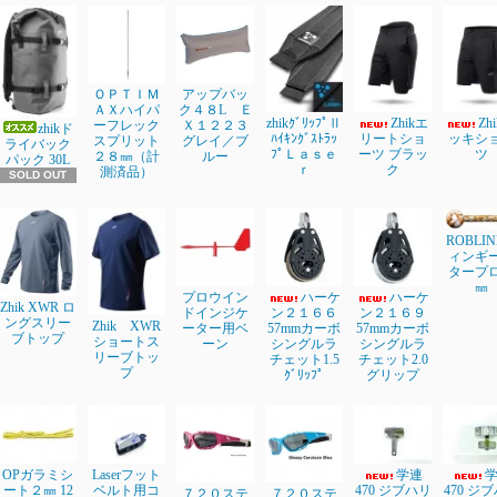
ＯＰＴＩＭ
アップバッ
ＡＸハイパ
ク４８L Ｅ
zhikｸﾞﾘｯﾌﾟⅡ
Zhikエ
Zh
ーフレック
Ｘ１２２３
zhikド
ﾊｲｷﾝｸﾞｽﾄﾗｯ
リートショ
ッキシ
スプリット
グレイ／ブ
ライバック
ﾌﾟＬａｓｅ
ーツ ブラッ
ツ
２８㎜（計
ルー
パック 30L
ｒ
ク
測済品）
SOLD OUT
ROBLI
ィンギ
タープ
㎜
プロウイン
ハーケ
ハーケ
Zhik XWR ロ
ドインジケ
ン２１６６
ン２１６９
ングスリー
Zhik XWR
ーター用ベ
57mmカーボ
57mmカーボ
ブトップ
ショートス
ーン
シングルラ
シングルラ
リーブトッ
チェット1.5
チェット2.0
プ
ｸﾞﾘｯﾌﾟ
グリップ
OPガラミシ
Laserフット
学連
ート２㎜ 12
ベルト用コ
470 ジブハリ
470 ジ
７２０ステ
７２０ステ