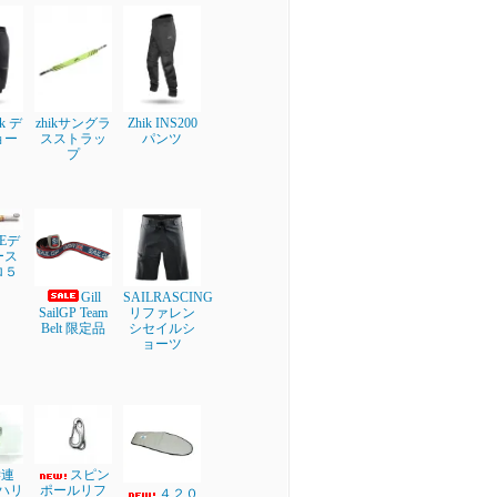
ik デ
zhikサングラ
Zhik INS200
ョー
スストラッ
パンツ
プ
NEデ
ース
ロ５
Gill
SAILRASCING
SailGP Team
リファレン
Belt 限定品
シセイルシ
ョーツ
学連
スピン
ブハリ
ポールリフ
４２０