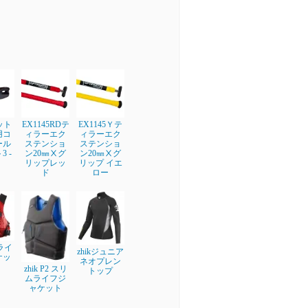
フット
EX1145RDテ
EX1145Ｙテ
用コ
ィラーエク
ィラーエク
ール
ステンショ
ステンショ
 -
ン20㎜Ⅹグ
ン20㎜Ⅹグ
リップレッ
リップ イエ
ド
ロー
 ライ
zhikジュニア
ケッ
ネオプレン
zhik P2 スリ
トップ
ムライフジ
ャケット