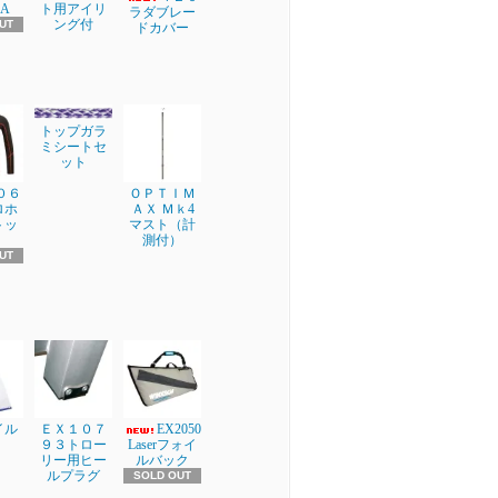
A
ト用アイリ
ラダブレー
ング付
UT
ドカバー
トップガラ
ミシートセ
ット
００６
ＯＰＴＩＭ
ロホ
ＡＸ Ｍｋ4
トッ
マスト（計
測付）
UT
イル
ＥＸ１０７
EX2050
９３トロー
Laserフォイ
リー用ヒー
ルバック
ルプラグ
SOLD OUT