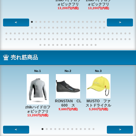
zhikハイドロフ
zhikハイドロフ
16,610円(内
ォビックフリ
ォビックフリ
13,200円(内税)
13,200円(内税)
<
>
売れ筋商品
No.1
No.2
No.3
No.4
RONSTAN CL
MUSTO ファ
EX1338 
600 ス
ストドライクル
ピン
zhikハイドロフ
9,680円(内税)
5,000円(内税)
2,200円(内
ォビックフリ
13,200円(内税)
<
>