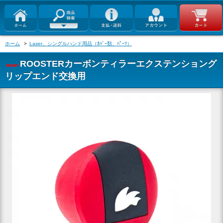
ホーム
>
Laser、シングルハンド用品（ｶﾊﾞｰ類、ﾊﾟｰﾂ）
ROOSTERカーボンティラーエクステンショング
リップエンド交換用