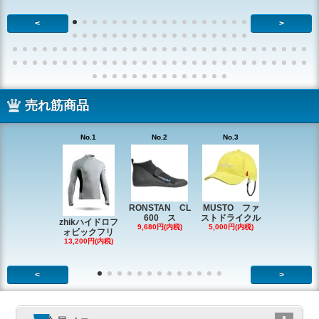
<
>
売れ筋商品
No.1
No.2
No.3
No.4
RONSTAN CL
MUSTO ファ
EX1338 
600 ス
ストドライクル
ピン
zhikハイドロフ
9,680円(内税)
5,000円(内税)
2,200円(内
ォビックフリ
13,200円(内税)
<
>