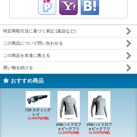
特定商取引法に基づく表記 (返品など)
この商品について問い合わせる
この商品を友達に教える
買い物を続ける
おすすめ商品
720 スティング
レイ
RONSTAN 
12,500円(内税)
20 レ
zhikハイドロフ
zhikハイドロフ
16,610円(内
ォビックフリ
ォビックフリ
13,200円(内税)
13,200円(内税)