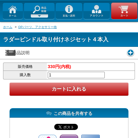
ホーム
>
OPパーツ、アクセサリー他
ラダーピンドル取り付けネジセット４本入
商品説明
330円(内税)
販売価格
購入数
この商品を共有する