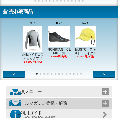
売れ筋商品
No.1
No.2
No.3
No.4
RONSTAN CL
MUSTO ファ
EX1338 
600 ス
ストドライクル
ピン
zhikハイドロフ
9,680円(内税)
5,000円(内税)
2,200円(内
ォビックフリ
13,200円(内税)
<
>
会員メニュー
メールマガジン登録・解除
ご利用ガイド
支払い方法 / 配送方法 / 会社概要