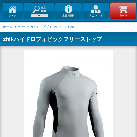
ホーム
>
ラッシュガード、ビブス(Zhik, GILL,Sea）
zhikハイドロフォビックフリーストップ