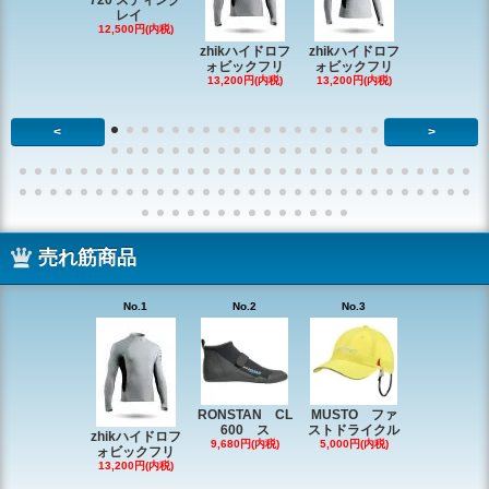
720 スティング
レイ
RONSTAN 
12,500円(内税)
20 レ
zhikハイドロフ
zhikハイドロフ
16,610円(内
ォビックフリ
ォビックフリ
13,200円(内税)
13,200円(内税)
<
>
売れ筋商品
No.1
No.2
No.3
No.4
RONSTAN CL
MUSTO ファ
EX1338 
600 ス
ストドライクル
ピン
zhikハイドロフ
9,680円(内税)
5,000円(内税)
2,200円(内
ォビックフリ
13,200円(内税)