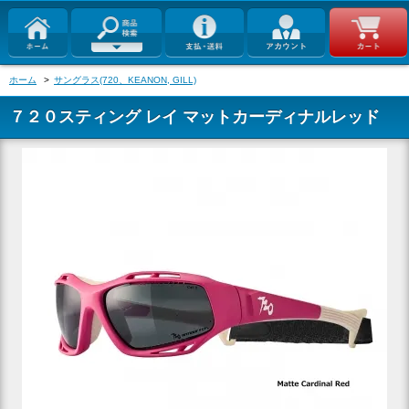
ホーム
>
サングラス(720、KEANON, GILL)
７２０スティング レイ マットカーディナルレッド