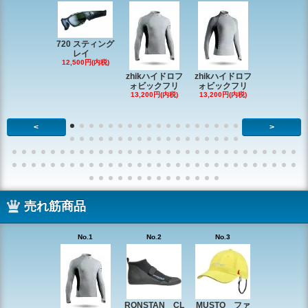
720 スティング
レイ
RONSTAN 
12,500円(内税)
20 レ
zhikハイドロフ
zhikハイドロフ
16,610円(内
ォビックフリ
ォビックフリ
13,200円(内税)
13,200円(内税)
<
>
売れ筋商品
No.1
No.2
No.3
No.4
RONSTAN CL
MUSTO ファ
EX1338 