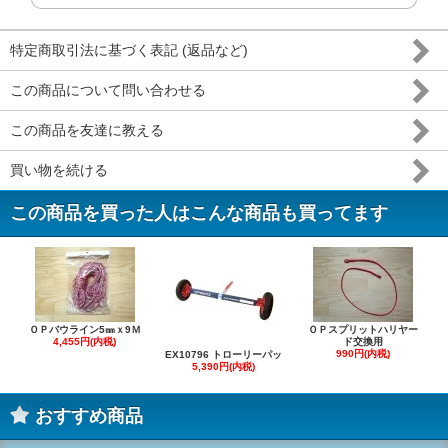
特定商取引法に基づく表記 (返品など)
この商品について問い合わせる
この商品を友達に教える
買い物を続ける
この商品を買った人はこんな商品も買ってます
ＯＰバウライン5㎜ｘ9Ｍ
ＯＰスプリットハリヤー
4,455円(内税)
ド交換用
990円(内税)
EX10796 トローリーパッ
5,390円(内税)
おすすめ商品