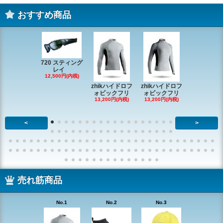
おすすめ商品
720 スティング
レイ
RONSTAN 
12,500円(内税)
20 レ
zhikハイドロフ
zhikハイドロフ
16,610円(内
ォビックフリ
ォビックフリ
13,200円(内税)
13,200円(内税)
<
>
売れ筋商品
No.1
No.2
No.3
No.4