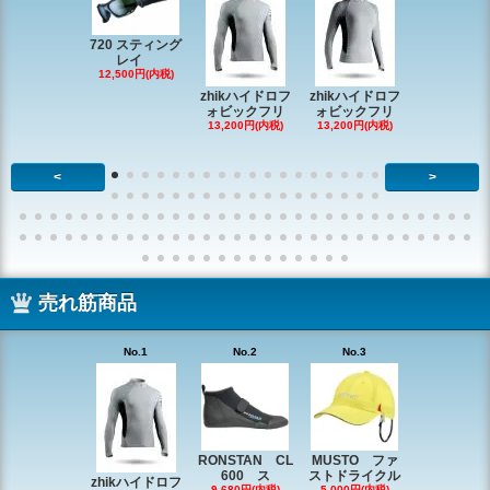
720 スティング
レイ
RONSTAN 
12,500円(内税)
20 レ
zhikハイドロフ
zhikハイドロフ
16,610円(内
ォビックフリ
ォビックフリ
13,200円(内税)
13,200円(内税)
<
>
売れ筋商品
No.1
No.2
No.3
No.4
RONSTAN CL
MUSTO ファ
EX1338 
600 ス
ストドライクル
ピン
zhikハイドロフ
9,680円(内税)
5,000円(内税)
2,200円(内