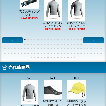
720 スティング
レイ
RONSTAN 
12,500円(内税)
20 レ
zhikハイドロフ
zhikハイドロフ
16,610円(内
ォビックフリ
ォビックフリ
13,200円(内税)
13,200円(内税)
<
>
売れ筋商品
No.1
No.2
No.3
No.4
RONSTAN CL
MUSTO ファ
EX1338 
600 ス
ストドライクル
ピン