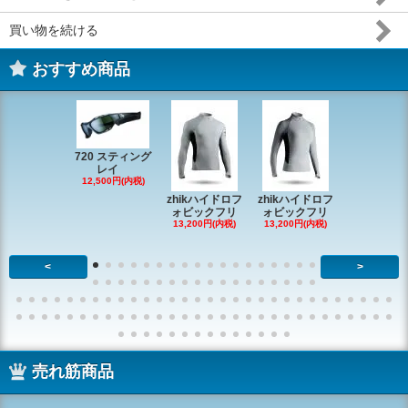
買い物を続ける
おすすめ商品
720 スティング
レイ
RONSTAN 
12,500円(内税)
20 レ
zhikハイドロフ
zhikハイドロフ
16,610円(内
ォビックフリ
ォビックフリ
13,200円(内税)
13,200円(内税)
<
>
売れ筋商品