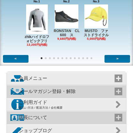
No.1
No.2
No.3
No.4
RONSTAN CL
MUSTO ファ
EX1338 
600 ス
ストドライクル
ピン
zhikハイドロフ
9,680円(内税)
5,000円(内税)
2,200円(内
ォビックフリ
13,200円(内税)
<
>
会員メニュー
メールマガジン登録・解除
ご利用ガイド
支払い方法 / 配送方法 / 会社概要
店長について
ショップブログ