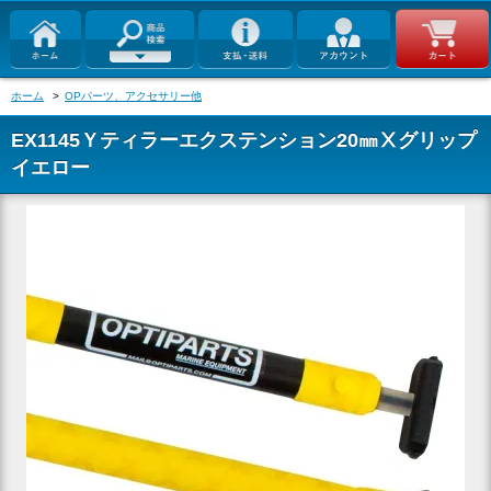
ホーム
>
OPパーツ、アクセサリー他
EX1145Ｙティラーエクステンション20㎜Ⅹグリップ
イエロー