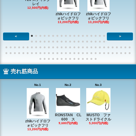
レイ
RONSTAN 
12,500円(内税)
20 レ
zhikハイドロフ
zhikハイドロフ
16,610円(内
ォビックフリ
ォビックフリ
13,200円(内税)
13,200円(内税)
<
>
売れ筋商品
No.1
No.2
No.3
No.4
RONSTAN CL
MUSTO ファ
EX1338 
600 ス
ストドライクル
ピン
zhikハイドロフ
9,680円(内税)
5,000円(内税)
2,200円(内
ォビックフリ
13,200円(内税)