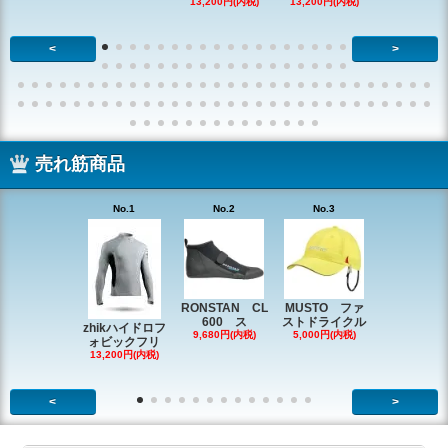
13,200円(内税)
13,200円(内税)
<
>
売れ筋商品
No.1
No.2
No.3
No.4
RONSTAN CL
MUSTO ファ
EX1338 
600 ス
ストドライクル
ピン
zhikハイドロフ
9,680円(内税)
5,000円(内税)
2,200円(内
ォビックフリ
13,200円(内税)
<
>