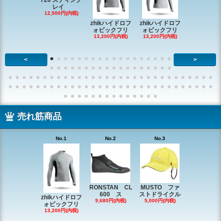
720 スティング
レイ
RONSTAN 
12,500円(内税)
20 レ
zhikハイドロフ
zhikハイドロフ
16,610円(内
ォビックフリ
ォビックフリ
13,200円(内税)
13,200円(内税)
<
>
売れ筋商品
No.1
No.2
No.3
No.4
RONSTAN CL
MUSTO ファ
EX1338 
600 ス
ストドライクル
ピン
zhikハイドロフ
9,680円(内税)
5,000円(内税)
2,200円(内
ォビックフリ
13,200円(内税)