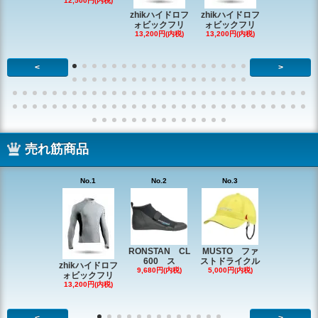
RONSTAN 
12,500円(内税)
20 レ
zhikハイドロフ
zhikハイドロフ
16,610円(内
ォビックフリ
ォビックフリ
13,200円(内税)
13,200円(内税)
<
>
売れ筋商品
No.1
No.2
No.3
No.4
RONSTAN CL
MUSTO ファ
EX1338 
600 ス
ストドライクル
ピン
zhikハイドロフ
9,680円(内税)
5,000円(内税)
2,200円(内
ォビックフリ
13,200円(内税)
<
>