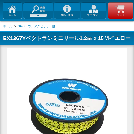
ホーム
>
OPパーツ、アクセサリー他
EX1367Yベクトランミニリール1.2㎜ｘ15Ｍイエロー