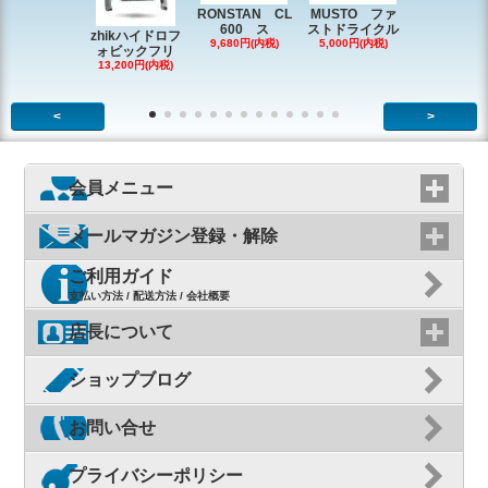
RONSTAN CL
MUSTO ファ
EX1338 
600 ス
ストドライクル
ピン
zhikハイドロフ
9,680円(内税)
5,000円(内税)
2,200円(内
ォビックフリ
13,200円(内税)
<
>
会員メニュー
メールマガジン登録・解除
ご利用ガイド
支払い方法 / 配送方法 / 会社概要
店長について
ショップブログ
お問い合せ
プライバシーポリシー