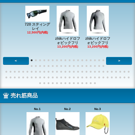
720 スティング
レイ
RONSTAN 
12,500円(内税)
20 レ
zhikハイドロフ
zhikハイドロフ
16,610円(内
ォビックフリ
ォビックフリ
13,200円(内税)
13,200円(内税)
<
>
売れ筋商品
No.1
No.2
No.3
No.4