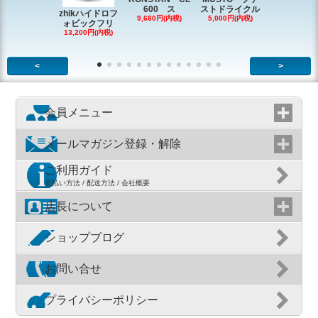
600 ス
ストドライクル
ピン
zhikハイドロフ
9,680円(内税)
5,000円(内税)
2,200円(内
ォビックフリ
13,200円(内税)
<
>
会員メニュー
メールマガジン登録・解除
ご利用ガイド
支払い方法 / 配送方法 / 会社概要
店長について
ショップブログ
お問い合せ
プライバシーポリシー