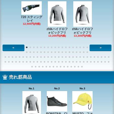
720 スティング
レイ
RONSTAN 
12,500円(内税)
20 レ
zhikハイドロフ
zhikハイドロフ
16,610円(内
ォビックフリ
ォビックフリ
13,200円(内税)
13,200円(内税)
<
>
売れ筋商品
No.1
No.2
No.3
No.4
RONSTAN CL
MUSTO ファ
EX1338 