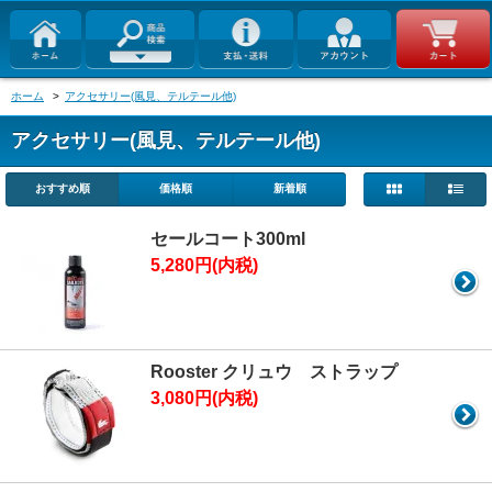
ホーム
>
アクセサリー(風見、テルテール他)
アクセサリー(風見、テルテール他)
おすすめ順
価格順
新着順
セールコート300ml
5,280円(内税)
Rooster クリュウ ストラップ
3,080円(内税)