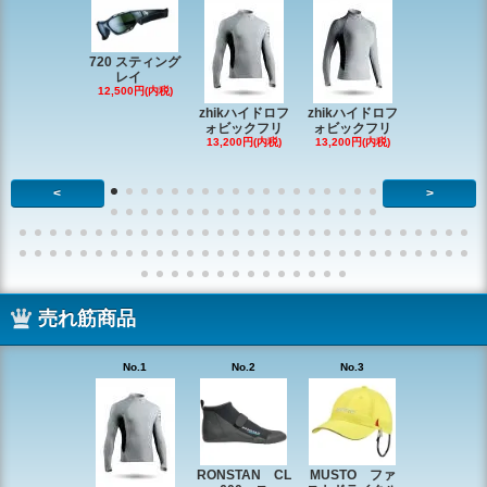
720 スティング
レイ
RONSTAN 
12,500円(内税)
20 レ
zhikハイドロフ
zhikハイドロフ
16,610円(内
ォビックフリ
ォビックフリ
13,200円(内税)
13,200円(内税)
<
>
売れ筋商品
No.1
No.2
No.3
No.4
RONSTAN CL
MUSTO ファ
EX1338 