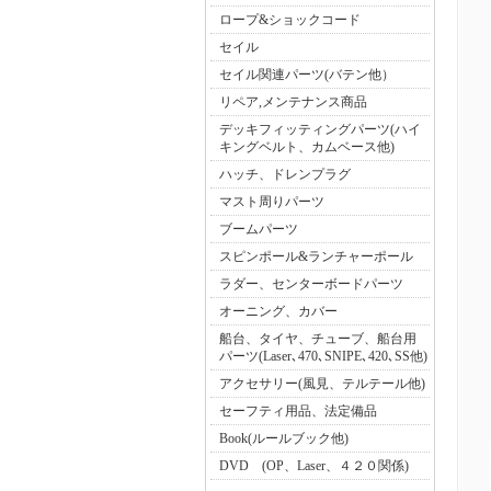
ロープ&ショックコード
セイル
セイル関連パーツ(バテン他）
リペア,メンテナンス商品
デッキフィッティングパーツ(ハイ
キングベルト、カムベース他)
ハッチ、ドレンプラグ
マスト周りパーツ
ブームパーツ
スピンポール&ランチャーポール
ラダー、センターボードパーツ
オーニング、カバー
船台、タイヤ、チューブ、船台用
パーツ(Laser､470､SNIPE､420､SS他)
アクセサリー(風見、テルテール他)
セーフティ用品、法定備品
Book(ルールブック他)
DVD (OP、Laser、４２０関係)