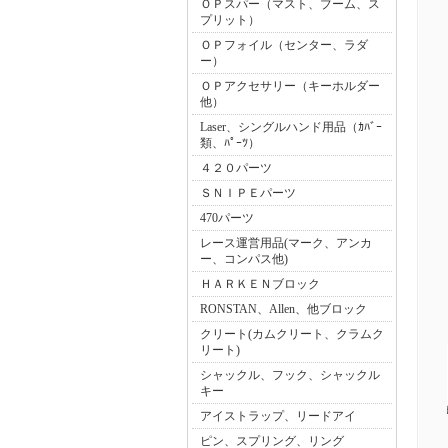
ＯＰスパー（マスト、ブーム、ス
プリット）
ＯＰフォイル（センター、ラダ
ー）
ＯＰアクセサリー（キーホルダー
他）
Laser、シングルハンド用品（ｶﾊﾞｰ
類、ﾊﾟｰﾂ）
４２０パーツ
ＳＮＩＰＥパーツ
470パーツ
レース運営用品(マーク、アンカ
ー、コンパス他)
ＨＡＲＫＥＮブロック
RONSTAN、Allen、他ブロック
クリート(カムクリート、クラムク
リート)
シャックル、フック、シャックル
キー
アイストラップ、リードアイ
ピン、スプリング、リング