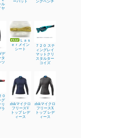
ーパット
ングベンチ
ャル
イヤ
Ｌａｓ
ｅｒメイン
７２０ ステ
シート
ィングレイ
EWデ
マットクリ
ータ
スタルター
ーツ
コイズ
２０
ング
zhikマイクロ
zhikマイクロ
クリ
フリースV
フリースX
ブラ
トップ レデ
トップ レデ
ィース
ィース