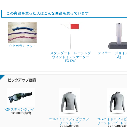
この商品を買った人はこんな商品も買っています
ＯＰガラミセット
スタンダード レーシング
ティラー ジョイン
ウィンドインジケーター
式)
EX1240
720 スティングレイ
12,500円(内税)
zhikハイドロフォビックフ
zhikハイドロフォ
リーストップ
リーストップ レ
13,200円(内税)
13,200円(内税