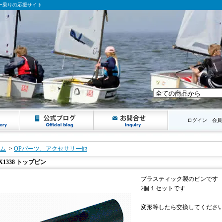
ンギー乗りの応援サイト
ログイン
会員
ム
>
OPパーツ、アクセサリー他
X1338 トップピン
プラスティック製のピンです
2個１セットです
変形等したら交換してくださ