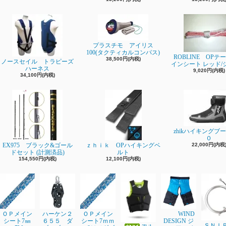
プラスチモ アイリス
100(タクティカルコンパス)
ROBLINE OPテ
38,500円(内税)
ノースセイル トラピーズ
インシート レッド/
ハーネス
9,020円(内税)
34,100円(内税)
zhikハイキングブ
０
EX975 ブラック&ゴール
ｚｈｉｋ OPハイキングベ
22,000円(内税
ドセット (計測済品)
ルト
154,550円(内税)
12,100円(内税)
ＯＰメイン
ハーケン２
ＯＰメイン
WIND
シート7㎜
６５５ ダ
シート7ｍｍ
DESIGN ジ
ＳＮＩ