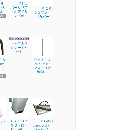
学連
スピン
ブハリ
ポールリフ
４２０
A
ト用アイリ
ラダブレー
ング付
UT
ドカバー
トップガラ
ミシートセ
ット
００６
ＯＰＴＩＭ
ロホ
ＡＸ Ｍｋ4
トッ
マスト（計
測付）
UT
イル
ＥＸ１０７
EX2050
９３トロー
Laserフォイ
リー用ヒー
ルバック