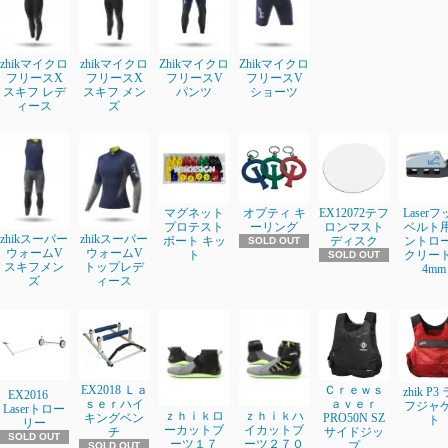
zhikマイクロ
zhikマイクロ
Zhikマイクロ
Zhikマイクロ
フリースX
フリースX
フリースV
フリースV
スキフ レデ
スキフ メン
パンツ
ショーツ
ィース
ズ
マグネット
オプティ キ
EX12072テフ
Laser
プロテスト
ーリング
ロンマスト
ベルト
zhikスーパー
zhikスーパー
ボート キッ
ディスク
ントロ
SOLD OUT
ウォームV
ウォームV
ト
クリート3
SOLD OUT
スキフメン
トップレデ
4mm
ズ
ィース
EX2018 Ｌａ
Ｃｒｅｗｓ
zhik P3
EX2016
ｓｅｒハイ
ａｖｅｒ
フジャ
Laserトロー
ｚｈｉｋロ
ｚｈｉｋハ
キングベン
PRO50N SZ
ト
リー
ーカットブ
イカットブ
チ
サイドジッ
SOLD OUT
ーツ１７
ーツ２７０
プ
SOLD OUT