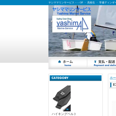
ヤシママリンサービス - - - OP ・ 高校生 ・ 学連ディ
ヤシママリンサービス - - - OP ・ 高校生 ・ 学連ディンギー乗りの応援サイト
ホー
E
ハイキングベルト