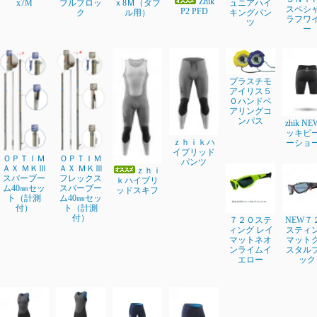
Zhik
x7M
ブルブロッ
ｘ8Ｍ（ダブ
ュニアハイ
スペシ
P2 PFD
ク
ル用）
キングパン
ラフワ
ツ
ー
プラスチモ
アイリス５
０ハンドベ
アリングコ
ンパス
zhik N
ッキビ
ｚｈｉｋハ
ーショ
イブリッド
ＯＰＴＩＭ
ＯＰＴＩＭ
パンツ
ＡＸ ＭＫⅢ
ＡＸ ＭＫⅢ
ｚｈｉ
スパーブー
フレックス
ｋハイブリ
ム40㎜セッ
スパーブー
ッドスキフ
ト（計測
ム40㎜セッ
付）
ト（計測
付）
７２０ステ
NEW７
ィング レイ
スティ
マットネオ
マット
ンライムイ
スタル
エロー
ック