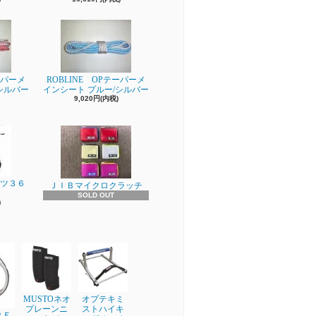
ーパーメ
ROBLINE OPテーパーメ
シルバー
インシート プルー/シルバー
9,020円(内税)
ーツ３６
ＪＩＢマイクロクラッチ
SOLD OUT
)
MUSTOネオ
オプテキミ
プレーンニ
ストハイキ
ＰＥ