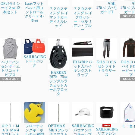
OPガラミシ
Laserフット
学連
ート２㎜ 12
ベルト用コ
470 ジブハリ
470 ジ
７２０ステ
７２０ステ
本セット
ントロール
ガードT
ガード
ィング レイ
ィング レイ
クリート４-
SOLD O
マットカー
グロッシ
６㎜
ディナルレ
ー・セルリ
ッド
アン・ブル
ー
SAILRACING
トートバッ
ヘリーハン
EX1450Ｐパ
Gill５００５
Gill５
ク
セン チーム
ッド入ハイ
ゼンライト
ハイド
トリコット
キングスト
トラウザー
ービー
HARKEN
ビブス
ラップ
ス
プ
2670 75㎜
SOLD OUT
SOLD O
シングルラ
チェットカ
ーボブロッ
ク
ＯＰＴＩＭ
フローティ
OPTIMAX
SAILRACING
ミニセ
SAILRACING
ＡＸ Ｍｋ4
ングキーホ
Mk３フレッ
バウマンロ
リファレン
スプリット
ルダー 錨型
クスマスト
ゴキャップ