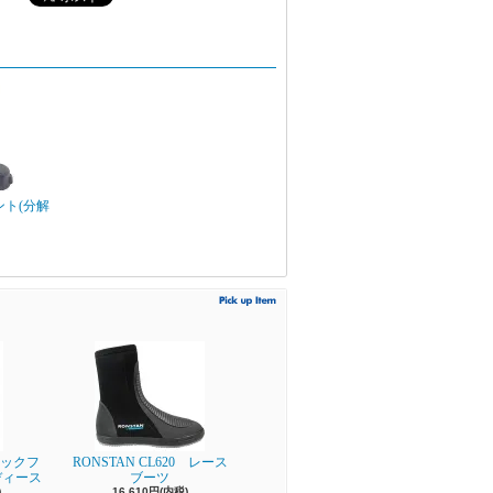
ト(分解
ビックフ
RONSTAN CL620 レース
ディース
ブーツ
)
16,610円(内税)