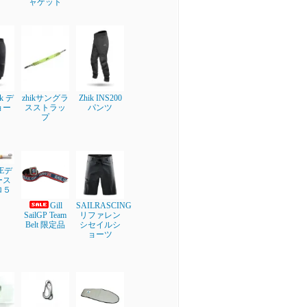
ャケット
ik デ
zhikサングラ
Zhik INS200
ョー
スストラッ
パンツ
プ
NEデ
ース
ロ５
Gill
SAILRASCING
SailGP Team
リファレン
Belt 限定品
シセイルシ
ョーツ