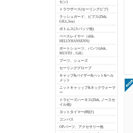
セン)
トラウザース(セーリングビブ)
ラッシュガード、ビブス(Zhik,
GILL,Sea）
ボトムス(スパッツ他)
ベースレイヤー（zhik、
HELLYHANSENN)
ボートショーツ、パンツ(zhik、
MUSTO，Gill）
ブーツ、シューズ
セーリンググローブ
キャップ&バイザー&ハット&ヘル
メット
ニットキャッップ&ネックウォーマ
ー
トラピーズハーネス(Zhik, ノースセ
イル他)
ヨットタイマー(時計)
コンパス
OPパーツ、アクセサリー他