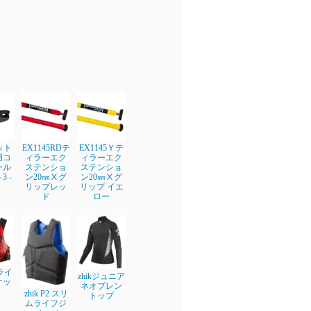
フット
EX1145RDテ
EX1145Ｙテ
用コ
ィラーエク
ィラーエク
ール
ステンショ
ステンショ
 -
ン20㎜Ⅹグ
ン20㎜Ⅹグ
リップレッ
リップ イエ
ド
ロー
 ライ
zhikジュニア
ケッ
ネオプレン
zhik P2 スリ
トップ
ムライフジ