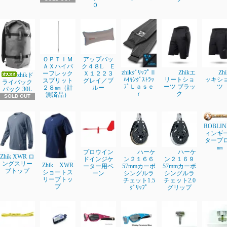
０
ＯＰＴＩＭ
アップバッ
ＡＸハイパ
ク４８L Ｅ
zhikｸﾞﾘｯﾌﾟⅡ
Zhikエ
Zh
ーフレック
Ｘ１２２３
zhikド
ﾊｲｷﾝｸﾞｽﾄﾗｯ
リートショ
ッキシ
スプリット
グレイ／ブ
ライバック
ﾌﾟＬａｓｅ
ーツ ブラッ
ツ
２８㎜（計
ルー
パック 30L
ｒ
ク
測済品）
SOLD OUT
ROBLI
ィンギ
タープ
㎜
プロウイン
ハーケ
ハーケ
Zhik XWR ロ
ドインジケ
ン２１６６
ン２１６９
ングスリー
Zhik XWR
ーター用ベ
57mmカーボ
57mmカーボ
ブトップ
ショートス
ーン
シングルラ
シングルラ
リーブトッ
チェット1.5
チェット2.0
プ
ｸﾞﾘｯﾌﾟ
グリップ