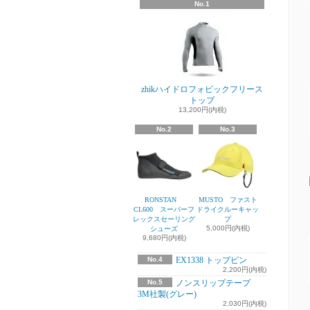
No.1
zhikハイドロフォビックフリース
トップ
13,200円(内税)
No.2
No.3
RONSTAN
MUSTO ファスト
CL600 スーパーフ
ドライクルーキャッ
レックスセーリング
プ
5,000円(内税)
シューズ
9,680円(内税)
No.4
EX1338 トップピン
2,200円(内税)
No.5
ノンスリップテープ
3M社製(グレー)
2,030円(内税)