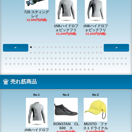
720 スティング
レイ
RONSTAN 
12,500円(内税)
20 レ
zhikハイドロフ
zhikハイドロフ
16,610円(内
ォビックフリ
ォビックフリ
13,200円(内税)
13,200円(内税)
<
>
売れ筋商品
No.1
No.2
No.3
No.4
RONSTAN CL
MUSTO ファ
EX1338 
600 ス
ストドライクル
ピン
zhikハイドロフ
9,680円(内税)
5,000円(内税)
2,200円(内