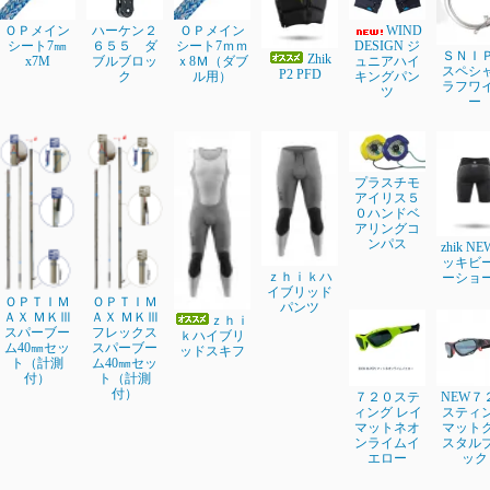
ＯＰメイン
ハーケン２
ＯＰメイン
WIND
シート7㎜
６５５ ダ
シート7ｍｍ
DESIGN ジ
ＳＮＩ
Zhik
x7M
ブルブロッ
ｘ8Ｍ（ダブ
ュニアハイ
スペシ
P2 PFD
ク
ル用）
キングパン
ラフワ
ツ
ー
プラスチモ
アイリス５
０ハンドベ
アリングコ
ンパス
zhik N
ッキビ
ｚｈｉｋハ
ーショ
イブリッド
ＯＰＴＩＭ
ＯＰＴＩＭ
パンツ
ＡＸ ＭＫⅢ
ＡＸ ＭＫⅢ
ｚｈｉ
スパーブー
フレックス
ｋハイブリ
ム40㎜セッ
スパーブー
ッドスキフ
ト（計測
ム40㎜セッ
付）
ト（計測
付）
７２０ステ
NEW７
ィング レイ
スティ
マットネオ
マット
ンライムイ
スタル
エロー
ック