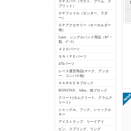
ＯＰスパー（マスト、ブーム、ス
プリット）
ＯＰフォイル（センター、ラダ
ー）
ＯＰアクセサリー（キーホルダー
他）
Laser、シングルハンド用品（ｶﾊﾞｰ
類、ﾊﾟｰﾂ）
４２０パーツ
ＳＮＩＰＥパーツ
470パーツ
レース運営用品(マーク、アンカ
ー、コンパス他)
ＨＡＲＫＥＮブロック
RONSTAN、Allen、他ブロック
クリート(カムクリート、クラムク
リート)
シャックル、フック、シャックル
キー
アイストラップ、リードアイ
ピン、スプリング、リング