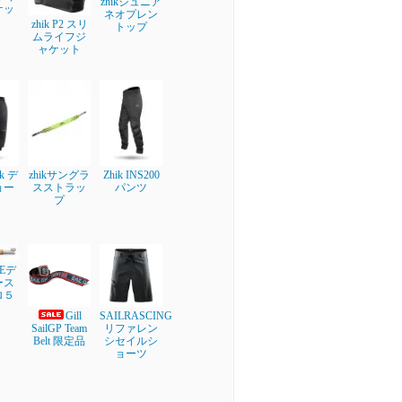
zhikジュニア
ケッ
ネオプレン
zhik P2 スリ
トップ
ムライフジ
ャケット
ik デ
zhikサングラ
Zhik INS200
ョー
スストラッ
パンツ
プ
NEデ
ース
ロ５
Gill
SAILRASCING
SailGP Team
リファレン
Belt 限定品
シセイルシ
ョーツ