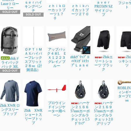
ｓｅｒハイ
ａｖｅｒ
フジャ
Laserトロー
ｚｈｉｋロ
ｚｈｉｋハ
キングベン
PRO50N SZ
ト
リー
ーカットブ
イカットブ
チ
サイドジッ
SOLD OUT
ーツ１７
ーツ２７０
プ
SOLD OUT
０
ＯＰＴＩＭ
アップバッ
ＡＸハイパ
ク４８L Ｅ
zhikｸﾞﾘｯﾌﾟⅡ
Zhikエ
Zh
ーフレック
Ｘ１２２３
zhikド
ﾊｲｷﾝｸﾞｽﾄﾗｯ
リートショ
ッキシ
スプリット
グレイ／ブ
ライバック
ﾌﾟＬａｓｅ
ーツ ブラッ
ツ
２８㎜（計
ルー
パック 30L
ｒ
ク
測済品）
SOLD OUT
ROBLI
ィンギ
タープ
㎜
プロウイン
ハーケ
ハーケ
Zhik XWR ロ
ドインジケ
ン２１６６
ン２１６９
ングスリー
Zhik XWR
ーター用ベ
57mmカーボ
57mmカーボ
ブトップ
ショートス
ーン
シングルラ
シングルラ
リーブトッ
チェット1.5
チェット2.0
プ
ｸﾞﾘｯﾌﾟ
グリップ