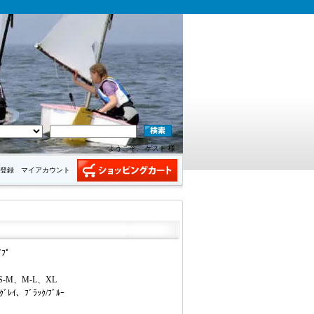
ようこそ、 ゲスト 様
登録
マイアカウント
ｲﾌﾟ
、S-M、M-L、XL
ｸﾞﾚｲ、ﾌﾞﾗｯｸ/ﾌﾞﾙｰ