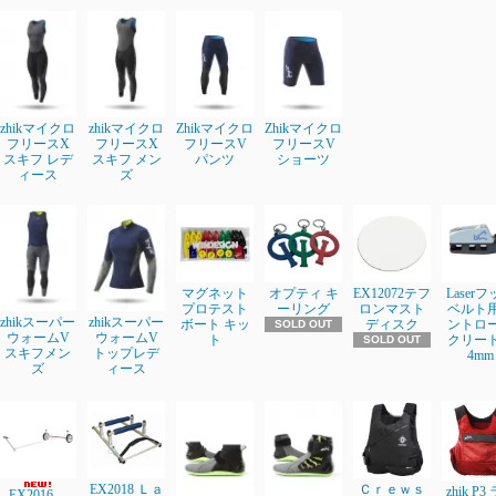
zhikマイクロ
zhikマイクロ
Zhikマイクロ
Zhikマイクロ
フリースX
フリースX
フリースV
フリースV
スキフ レデ
スキフ メン
パンツ
ショーツ
ィース
ズ
マグネット
オプティ キ
EX12072テフ
Laser
プロテスト
ーリング
ロンマスト
ベルト
zhikスーパー
zhikスーパー
ボート キッ
ディスク
ントロ
SOLD OUT
ウォームV
ウォームV
ト
クリート3
SOLD OUT
スキフメン
トップレデ
4mm
ズ
ィース
EX2018 Ｌａ
Ｃｒｅｗｓ
zhik P3
EX2016