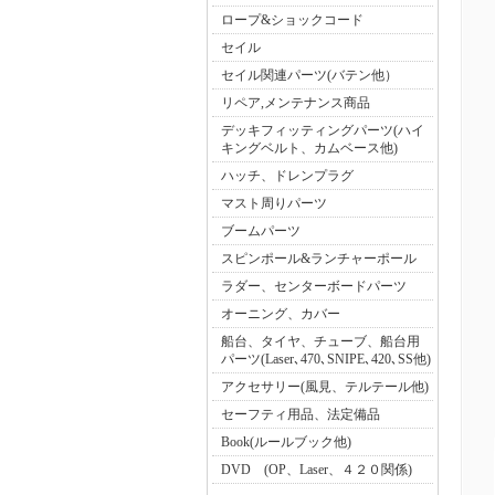
ロープ&ショックコード
セイル
セイル関連パーツ(バテン他）
リペア,メンテナンス商品
デッキフィッティングパーツ(ハイ
キングベルト、カムベース他)
ハッチ、ドレンプラグ
マスト周りパーツ
ブームパーツ
スピンポール&ランチャーポール
ラダー、センターボードパーツ
オーニング、カバー
船台、タイヤ、チューブ、船台用
パーツ(Laser､470､SNIPE､420､SS他)
アクセサリー(風見、テルテール他)
セーフティ用品、法定備品
Book(ルールブック他)
DVD (OP、Laser、４２０関係)