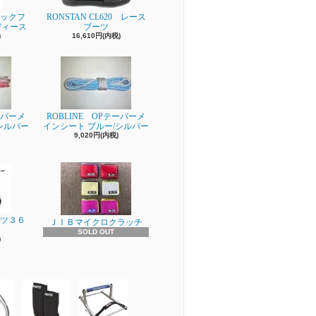
ビックフ
RONSTAN CL620 レース
ディース
ブーツ
)
16,610円(内税)
ーパーメ
ROBLINE OPテーパーメ
シルバー
インシート プルー/シルバー
9,020円(内税)
ーツ３６
ＪＩＢマイクロクラッチ
SOLD OUT
)