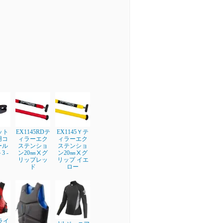
フット
EX1145RDテ
EX1145Ｙテ
用コ
ィラーエク
ィラーエク
ール
ステンショ
ステンショ
 -
ン20㎜Ⅹグ
ン20㎜Ⅹグ
リップレッ
リップ イエ
ド
ロー
 ライ