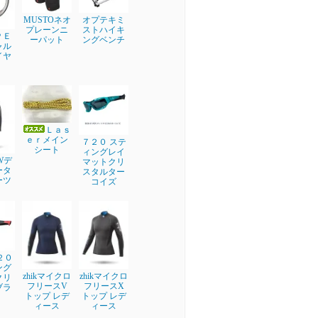
MUSTOネオ
オプテキミ
プレーンニ
ストハイキ
ＰＥ
ーパット
ングベンチ
ャル
イヤ
Ｌａｓ
ｅｒメイン
７２０ ステ
シート
ィングレイ
EWデ
マットクリ
ータ
スタルター
ーツ
コイズ
２０
ング
zhikマイクロ
zhikマイクロ
クリ
フリースV
フリースX
ブラ
トップ レデ
トップ レデ
ィース
ィース