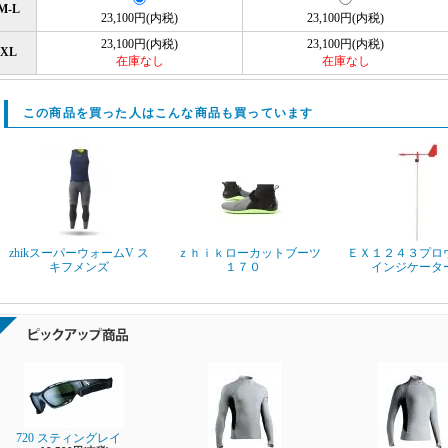
M-L
23,100円(内税)
23,100円(内税)
23,100円(内税)
23,100円(内税)
XL
在庫なし
在庫なし
この商品を買った人はこんな商品も買っています
zhikスーパーウォームV ス
ｚｈｉｋローカットブーツ
ＥＸ１２４３プロ
キフメンズ
１７０
インジケータ
720 スティングレイ