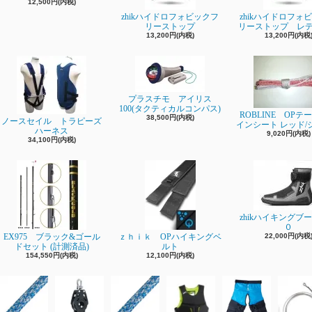
12,500円(内税)
zhikハイドロフォビックフ
zhikハイドロフォ
リーストップ
リーストップ レ
13,200円(内税)
13,200円(内税
プラスチモ アイリス
100(タクティカルコンパス)
ROBLINE OPテ
38,500円(内税)
ノースセイル トラピーズ
インシート レッド/
ハーネス
9,020円(内税)
34,100円(内税)
zhikハイキングブ
０
EX975 ブラック&ゴール
ｚｈｉｋ OPハイキングベ
22,000円(内税
ドセット (計測済品)
ルト
154,550円(内税)
12,100円(内税)