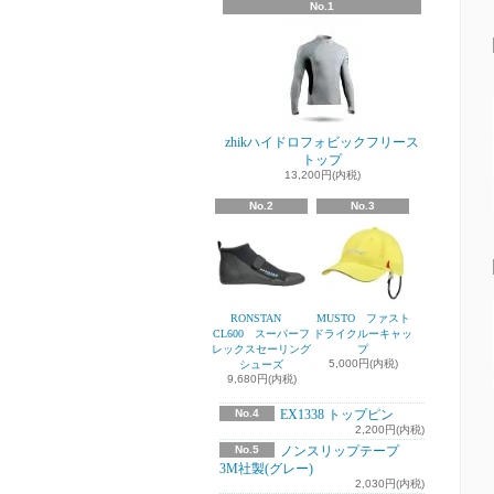
No.1
zhikハイドロフォビックフリース
トップ
13,200円(内税)
No.2
No.3
RONSTAN
MUSTO ファスト
CL600 スーパーフ
ドライクルーキャッ
レックスセーリング
プ
5,000円(内税)
シューズ
9,680円(内税)
No.4
EX1338 トップピン
2,200円(内税)
No.5
ノンスリップテープ
3M社製(グレー)
2,030円(内税)