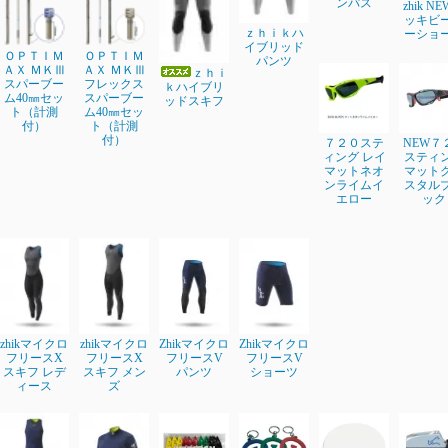
ンパス
zhik N
ッキビ
ｚｈｉｋハ
ーショ
イブリッド
ＯＰＴＩＭ
ＯＰＴＩＭ
パンツ
ＡＸ ＭＫⅢ
ＡＸ ＭＫⅢ
ｚｈｉ
スパーブー
フレックス
ｋハイブリ
ム40㎜セッ
スパーブー
ッドスキフ
ト（計測
ム40㎜セッ
付）
ト（計測
付）
７２０ステ
NEW７
ィング レイ
スティ
マットネオ
マット
ンライムイ
スタル
エロー
ック
zhikマイクロ
zhikマイクロ
Zhikマイクロ
Zhikマイクロ
フリースX
フリースX
フリースV
フリースV
スキフ レデ
スキフ メン
パンツ
ショーツ
ィース
ズ