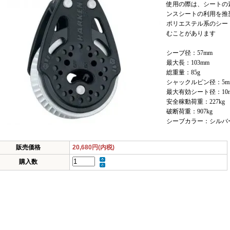
使用の際は、シートの
ンスシートの利用を推
ポリエステル系のシー
むことがあります
シーブ径：57mm
最大長：103mm
総重量：85g
シャックルピン径：5m
最大有効シート径：10
安全稼動荷重：227kg
破断荷重：907kg
シーブカラー：シルバ
販売価格
20,680円(内税)
購入数