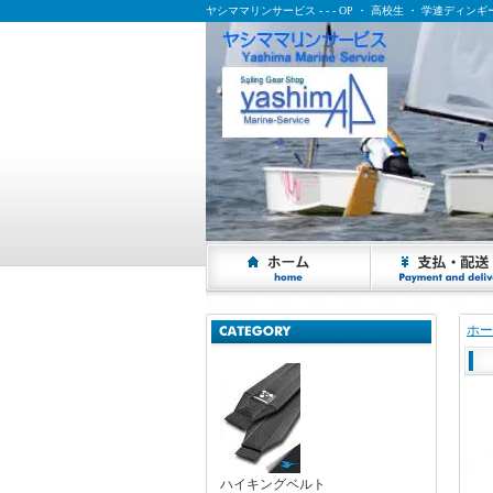
ヤシママリンサービス - - - OP ・ 高校生 ・ 学連ディ
ヤシママリンサービス - - - OP ・ 高校生 ・ 学連ディンギー乗りの応援サイト
ホー
ハイキングベルト