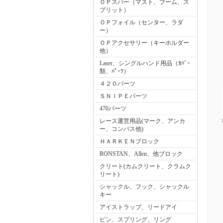
ＯＰスパー（マスト、ブーム、ス
プリット）
ＯＰフォイル（センター、ラダ
ー）
ＯＰアクセサリー（キーホルダー
他）
Laser、シングルハンド用品（ｶﾊﾞｰ
類、ﾊﾟｰﾂ）
４２０パーツ
ＳＮＩＰＥパーツ
470パーツ
レース運営用品(マーク、アンカ
ー、コンパス他)
ＨＡＲＫＥＮブロック
RONSTAN、Allen、他ブロック
クリート(カムクリート、クラムク
リート)
シャックル、フック、シャックル
キー
アイストラップ、リードアイ
ピン、スプリング、リング