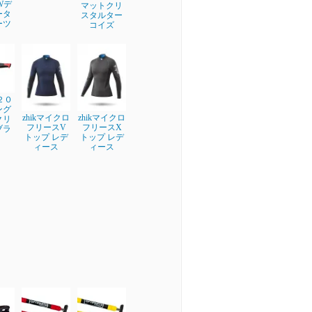
EWデ
マットクリ
ータ
スタルター
ーツ
コイズ
２０
ング
zhikマイクロ
zhikマイクロ
クリ
フリースV
フリースX
ブラ
トップ レデ
トップ レデ
ィース
ィース