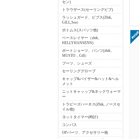
セン)
トラウザース(セーリングビブ)
ラッシュガード、ビブス(Zhik,
GILL,Sea）
ボトムス(スパッツ他)
ベースレイヤー（zhik、
HELLYHANSENN)
ボートショーツ、パンツ(zhik、
MUSTO，Gill）
ブーツ、シューズ
セーリンググローブ
キャップ&バイザー&ハット&ヘル
メット
ニットキャッップ&ネックウォーマ
ー
トラピーズハーネス(Zhik, ノースセ
イル他)
ヨットタイマー(時計)
コンパス
OPパーツ、アクセサリー他