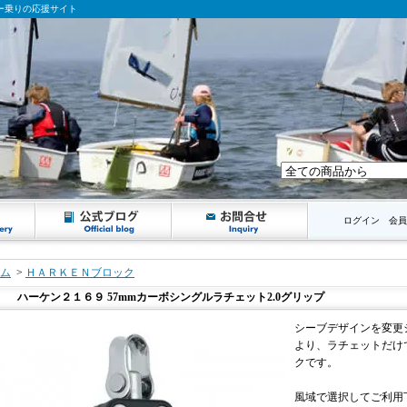
ンギー乗りの応援サイト
ログイン
会員
ム
>
ＨＡＲＫＥＮブロック
ハーケン２１６９ 57mmカーボシングルラチェット2.0グリップ
シーブデザインを変更
より、ラチェットだけ
クです。
風域で選択してご利用