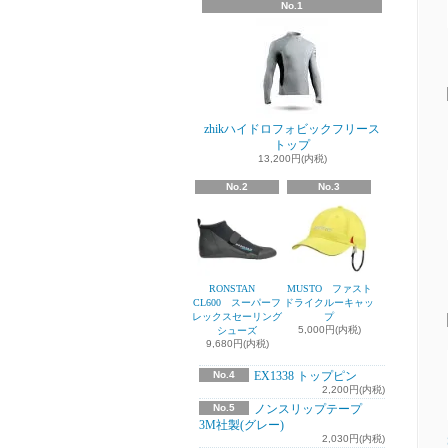
No.1
zhikハイドロフォビックフリース
トップ
13,200円(内税)
No.2
No.3
RONSTAN
MUSTO ファスト
CL600 スーパーフ
ドライクルーキャッ
レックスセーリング
プ
5,000円(内税)
シューズ
9,680円(内税)
No.4
EX1338 トップピン
2,200円(内税)
No.5
ノンスリップテープ
3M社製(グレー)
2,030円(内税)