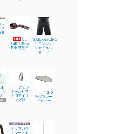
プ
NEデ
ース
ロ５
Gill
SAILRASCING
SailGP Team
リファレン
Belt 限定品
シセイルシ
ョーツ
学連
スピン
ブハリ
ポールリフ
４２０
A
ト用アイリ
ラダブレー
ング付
UT
ドカバー
トップガラ
ミシートセ