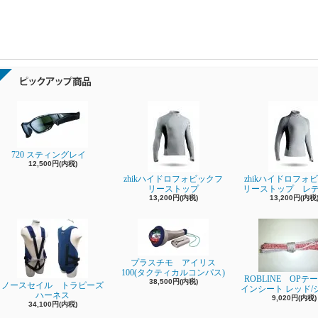
720 スティングレイ
12,500円(内税)
zhikハイドロフォビックフ
zhikハイドロフォ
リーストップ
リーストップ レ
13,200円(内税)
13,200円(内税
プラスチモ アイリス
100(タクティカルコンパス)
ROBLINE OPテ
38,500円(内税)
ノースセイル トラピーズ
インシート レッド/
ハーネス
9,020円(内税)
34,100円(内税)