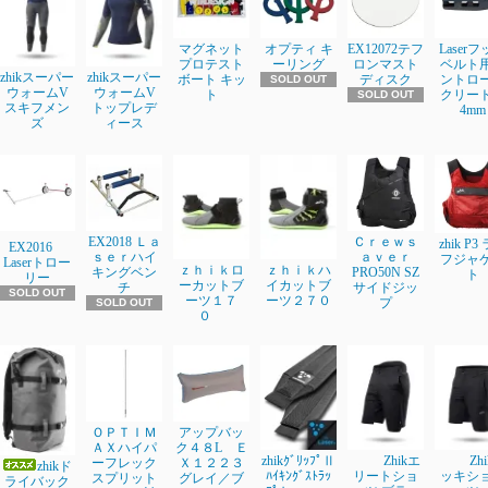
マグネット
オプティ キ
EX12072テフ
Laser
プロテスト
ーリング
ロンマスト
ベルト
zhikスーパー
zhikスーパー
ボート キッ
ディスク
ントロ
SOLD OUT
ウォームV
ウォームV
ト
クリート3
SOLD OUT
スキフメン
トップレデ
4mm
ズ
ィース
EX2018 Ｌａ
Ｃｒｅｗｓ
zhik P3
EX2016
ｓｅｒハイ
ａｖｅｒ
フジャ
Laserトロー
ｚｈｉｋロ
ｚｈｉｋハ
キングベン
PRO50N SZ
ト
リー
ーカットブ
イカットブ
チ
サイドジッ
SOLD OUT
ーツ１７
ーツ２７０
プ
SOLD OUT
０
ＯＰＴＩＭ
アップバッ
ＡＸハイパ
ク４８L Ｅ
zhikｸﾞﾘｯﾌﾟⅡ
Zhikエ
Zh
ーフレック
Ｘ１２２３
zhikド
ﾊｲｷﾝｸﾞｽﾄﾗｯ
リートショ
ッキシ
スプリット
グレイ／ブ
ライバック