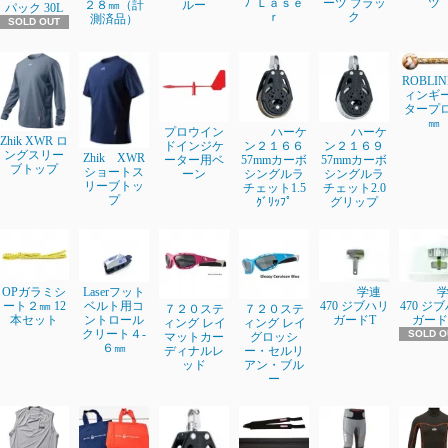
ﾌﾟＬａｓｅ
ーツ ブラッ
ツ
２８㎜（計
ルー
パック 30L
ｒ
ク
測済品）
SOLD OUT
ROBLI
ィンギ
タープ
㎜
プロウイン
ハーケ
ハーケ
Zhik XWR ロ
ドインジケ
ン２１６６
ン２１６９
ングスリー
Zhik XWR
ーター用ベ
57mmカーボ
57mmカーボ
ブトップ
ショートス
ーン
シングルラ
シングルラ
リーブトッ
チェット1.5
チェット2.0
プ
ｸﾞﾘｯﾌﾟ
グリップ
OPガラミシ
Laserフット
学連
ート２㎜ 12
ベルト用コ
470 ジブハリ
470 ジ
７２０ステ
７２０ステ
本セット
ントロール
ガードT
ガード
ィング レイ
ィング レイ
クリート４-
SOLD O
マットカー
グロッシ
６㎜
ディナルレ
ー・セルリ
ッド
アン・ブル
ー