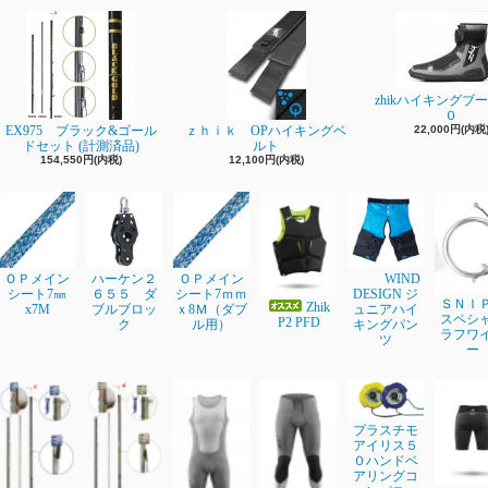
zhikハイキングブ
０
EX975 ブラック&ゴール
ｚｈｉｋ OPハイキングベ
22,000円(内税
ドセット (計測済品)
ルト
154,550円(内税)
12,100円(内税)
ＯＰメイン
ハーケン２
ＯＰメイン
WIND
シート7㎜
６５５ ダ
シート7ｍｍ
DESIGN ジ
ＳＮＩ
Zhik
x7M
ブルブロッ
ｘ8Ｍ（ダブ
ュニアハイ
スペシ
P2 PFD
ク
ル用）
キングパン
ラフワ
ツ
ー
プラスチモ
アイリス５
０ハンドベ
アリングコ