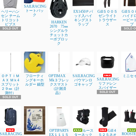
SAILRACING
トートバッ
ヘリーハン
EX1450Ｐパ
Gill５００５
Gill５
ク
セン チーム
ッド入ハイ
ゼンライト
ハイド
トリコット
キングスト
トラウザー
ービー
HARKEN
ビブス
ラップ
ス
プ
2670 75㎜
SOLD OUT
SOLD O
シングルラ
チェットカ
ーボブロッ
ク
ＯＰＴＩＭ
フローティ
OPTIMAX
SAILRACING
ミニセ
SAILRACING
ＡＸ Ｍｋ4
ングキーホ
Mk３フレッ
バウマンロ
リファレン
スプリット
ルダー 錨型
クスマスト
ゴキャップ
スバイザー
２９㎜（計
（計測済
SOLD OUT
測付）
品）
SOLD OUT
OPTIPARTS
ルース
Gill４
SAILRACING
ROOST
EX１１１５
ターネック
５２５ネオ