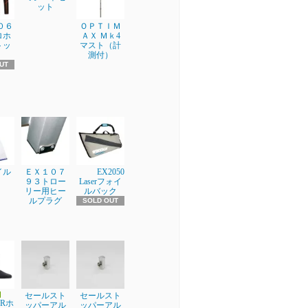
ット
００６
ＯＰＴＩＭ
ロホ
ＡＸ Ｍｋ4
トッ
マスト（計
測付）
UT
イル
ＥＸ１０７
EX2050
９３トロー
Laserフォイ
リー用ヒー
ルバック
ルプラグ
SOLD OUT
セールスト
セールスト
ERホ
ッパーアル
ッパーアル