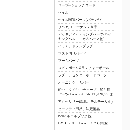
ロープ&ショックコード
セイル
セイル関連パーツ(バテン他）
リペア,メンテナンス商品
デッキフィッティングパーツ(ハイ
キングベルト、カムベース他)
ハッチ、ドレンプラグ
マスト周りパーツ
ブームパーツ
スピンポール&ランチャーポール
ラダー、センターボードパーツ
オーニング、カバー
船台、タイヤ、チューブ、船台用
パーツ(Laser､470､SNIPE､420､SS他)
アクセサリー(風見、テルテール他)
セーフティ用品、法定備品
Book(ルールブック他)
DVD (OP、Laser、４２０関係)