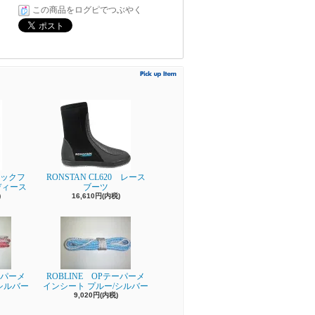
この商品をログピでつぶやく
ビックフ
RONSTAN CL620 レース
ディース
ブーツ
)
16,610円(内税)
ーパーメ
ROBLINE OPテーパーメ
シルバー
インシート プルー/シルバー
9,020円(内税)