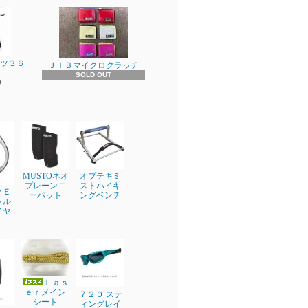
ーツ３６
ＪＩＢマイクロクラッチ
SOLD OUT
)
MUSTOネオ
オプテキミ
プレーンニ
ストハイキ
ＰＥ
ーパット
ングベンチ
ャル
イヤ
Ｌａｓ
ｅｒメイン
７２０ ステ
シート
ィングレイ