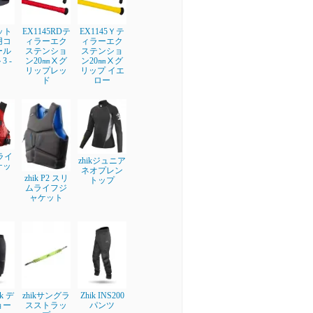
フット
EX1145RDテ
EX1145Ｙテ
用コ
ィラーエク
ィラーエク
ール
ステンショ
ステンショ
 -
ン20㎜Ⅹグ
ン20㎜Ⅹグ
リップレッ
リップ イエ
ド
ロー
 ライ
zhikジュニア
ケッ
ネオプレン
zhik P2 スリ
トップ
ムライフジ
ャケット
ik デ
zhikサングラ
Zhik INS200
ョー
スストラッ
パンツ