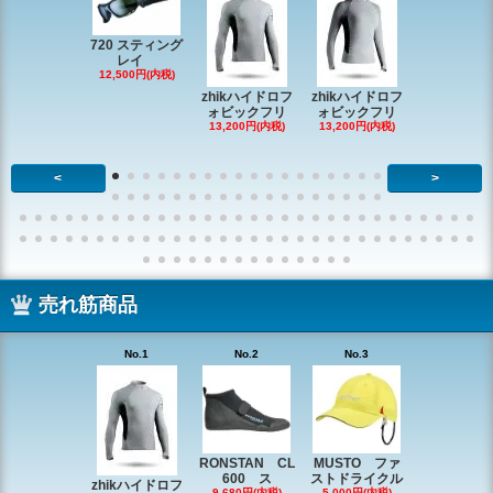
720 スティング
レイ
RONSTAN 
12,500円(内税)
20 レ
zhikハイドロフ
zhikハイドロフ
16,610円(内
ォビックフリ
ォビックフリ
13,200円(内税)
13,200円(内税)
<
>
売れ筋商品
No.1
No.2
No.3
No.4
RONSTAN CL
MUSTO ファ
EX1338 
600 ス
ストドライクル
ピン
zhikハイドロフ
9,680円(内税)
5,000円(内税)
2,200円(内