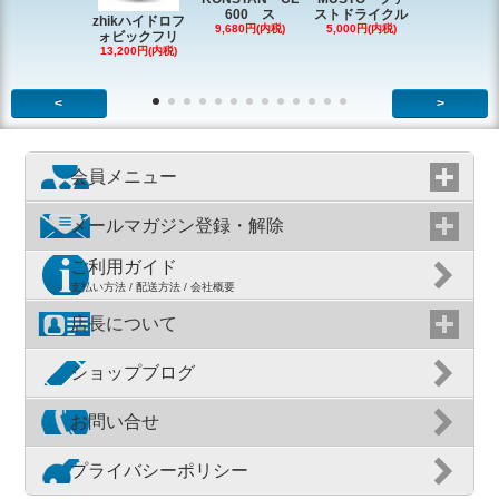
600 ス
ストドライクル
ピン
zhikハイドロフ
9,680円(内税)
5,000円(内税)
2,200円(内
ォビックフリ
13,200円(内税)
<
>
会員メニュー
メールマガジン登録・解除
ご利用ガイド
支払い方法 / 配送方法 / 会社概要
店長について
ショップブログ
お問い合せ
プライバシーポリシー