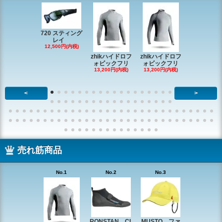
720 スティング
レイ
RONSTAN 
12,500円(内税)
20 レ
zhikハイドロフ
zhikハイドロフ
16,610円(内
ォビックフリ
ォビックフリ
13,200円(内税)
13,200円(内税)
<
>
売れ筋商品
No.1
No.2
No.3
No.4
RONSTAN CL
MUSTO ファ
EX1338 