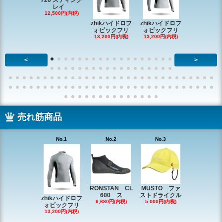
720 スティング
レイ
RONSTAN 
12,500円(内税)
20 レ
zhikハイドロフ
zhikハイドロフ
16,610円(内
ォビックフリ
ォビックフリ
13,200円(内税)
13,200円(内税)
<
>
売れ筋商品
No.1
No.2
No.3
No.4
RONSTAN CL
MUSTO ファ
EX1338 
600 ス
ストドライクル
ピン
zhikハイドロフ
9,680円(内税)
5,000円(内税)
2,200円(内
ォビックフリ
13,200円(内税)