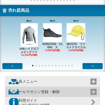
売れ筋商品
No.1
No.2
No.3
No.4
RONSTAN CL
MUSTO ファ
EX1338 
600 ス
ストドライクル
ピン
zhikハイドロフ
9,680円(内税)
5,000円(内税)
2,200円(内
ォビックフリ
13,200円(内税)
<
>
会員メニュー
メールマガジン登録・解除
ご利用ガイド
支払い方法 / 配送方法 / 会社概要