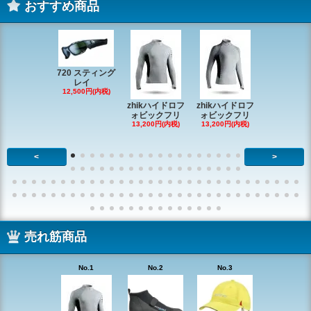
おすすめ商品
720 スティング
レイ
RONSTAN 
12,500円(内税)
20 レ
zhikハイドロフ
zhikハイドロフ
16,610円(内
ォビックフリ
ォビックフリ
13,200円(内税)
13,200円(内税)
<
>
売れ筋商品
No.1
No.2
No.3
No.4