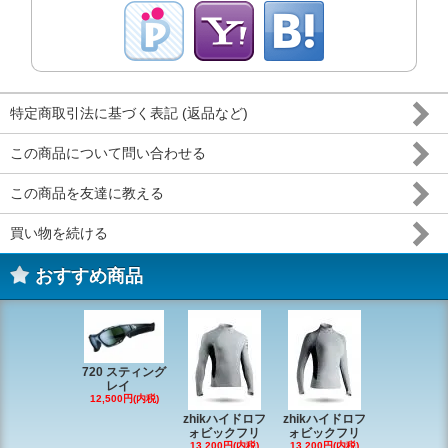
特定商取引法に基づく表記 (返品など)
この商品について問い合わせる
この商品を友達に教える
買い物を続ける
おすすめ商品
720 スティング
レイ
RONSTAN 
12,500円(内税)
20 レ
zhikハイドロフ
zhikハイドロフ
16,610円(内
ォビックフリ
ォビックフリ
13,200円(内税)
13,200円(内税)