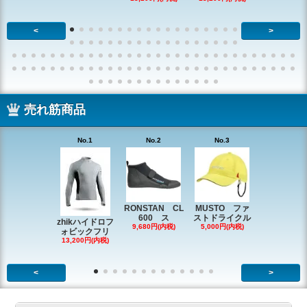
<
>
売れ筋商品
No.1
No.2
No.3
No.4
RONSTAN CL
MUSTO ファ
EX1338 
600 ス
ストドライクル
ピン
zhikハイドロフ
9,680円(内税)
5,000円(内税)
2,200円(内
ォビックフリ
13,200円(内税)
<
>