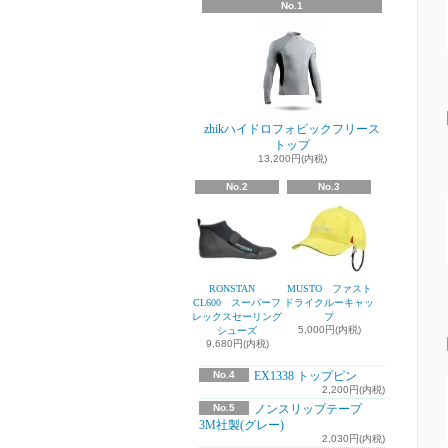
No.1
zhikハイドロフォビックフリース
トップ
13,200円(内税)
No.2
No.3
RONSTAN
MUSTO ファスト
CL600 スーパーフ
ドライクルーキャッ
レックスセーリング
プ
5,000円(内税)
シューズ
9,680円(内税)
No.4
EX1338 トップピン
2,200円(内税)
No.5
ノンスリップテープ
3M社製(グレー)
2,030円(内税)