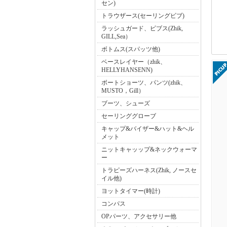
セン)
トラウザース(セーリングビブ)
ラッシュガード、ビブス(Zhik,
GILL,Sea）
ボトムス(スパッツ他)
ベースレイヤー（zhik、
HELLYHANSENN)
ボートショーツ、パンツ(zhik、
MUSTO，Gill）
ブーツ、シューズ
セーリンググローブ
キャップ&バイザー&ハット&ヘル
メット
ニットキャッップ&ネックウォーマ
ー
トラピーズハーネス(Zhik, ノースセ
イル他)
ヨットタイマー(時計)
コンパス
OPパーツ、アクセサリー他