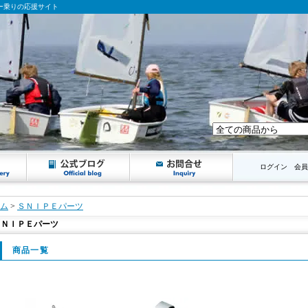
ンギー乗りの応援サイト
ログイン
会員
ム
>
ＳＮＩＰＥパーツ
ＳＮＩＰＥパーツ
商品一覧