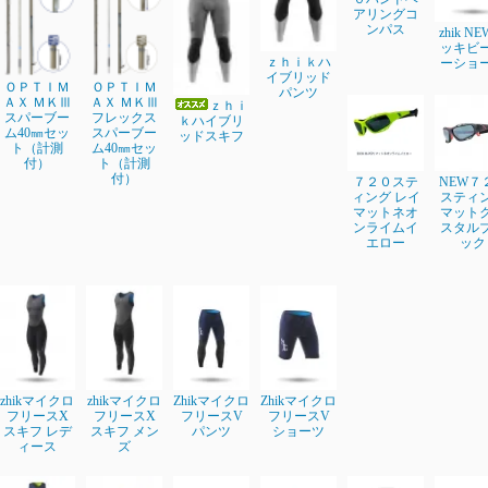
アリングコ
ンパス
zhik N
ッキビ
ｚｈｉｋハ
ーショ
イブリッド
ＯＰＴＩＭ
ＯＰＴＩＭ
パンツ
ＡＸ ＭＫⅢ
ＡＸ ＭＫⅢ
ｚｈｉ
スパーブー
フレックス
ｋハイブリ
ム40㎜セッ
スパーブー
ッドスキフ
ト（計測
ム40㎜セッ
付）
ト（計測
付）
７２０ステ
NEW７
ィング レイ
スティ
マットネオ
マット
ンライムイ
スタル
エロー
ック
zhikマイクロ
zhikマイクロ
Zhikマイクロ
Zhikマイクロ
フリースX
フリースX
フリースV
フリースV
スキフ レデ
スキフ メン
パンツ
ショーツ
ィース
ズ