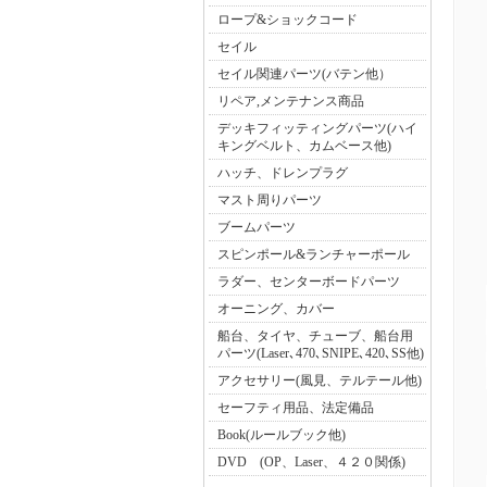
ロープ&ショックコード
セイル
セイル関連パーツ(バテン他）
リペア,メンテナンス商品
デッキフィッティングパーツ(ハイ
キングベルト、カムベース他)
ハッチ、ドレンプラグ
マスト周りパーツ
ブームパーツ
スピンポール&ランチャーポール
ラダー、センターボードパーツ
オーニング、カバー
船台、タイヤ、チューブ、船台用
パーツ(Laser､470､SNIPE､420､SS他)
アクセサリー(風見、テルテール他)
セーフティ用品、法定備品
Book(ルールブック他)
DVD (OP、Laser、４２０関係)