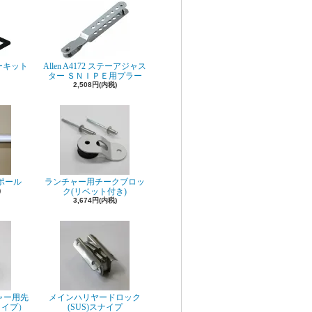
ペアーキット
Allen A4172 ステーアジャス
ター ＳＮＩＰＥ用プラー
2,508円(内税)
ーポール
ランチャー用チークブロッ
)
ク(リベット付き)
3,674円(内税)
ャー用先
メインハリヤードロック
タイプ）
(SUS)スナイプ