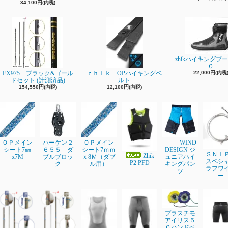
34,100円(内税)
zhikハイキングブ
０
EX975 ブラック&ゴール
ｚｈｉｋ OPハイキングベ
22,000円(内税
ドセット (計測済品)
ルト
154,550円(内税)
12,100円(内税)
ＯＰメイン
ハーケン２
ＯＰメイン
WIND
シート7㎜
６５５ ダ
シート7ｍｍ
DESIGN ジ
ＳＮＩ
Zhik
x7M
ブルブロッ
ｘ8Ｍ（ダブ
ュニアハイ
スペシ
P2 PFD
ク
ル用）
キングパン
ラフワ
ツ
ー
プラスチモ
アイリス５
０ハンドベ