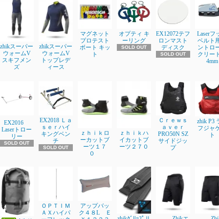
マグネット
オプティ キ
EX12072テフ
Laser
プロテスト
ーリング
ロンマスト
ベルト
zhikスーパー
zhikスーパー
ボート キッ
ディスク
ントロ
SOLD OUT
ウォームV
ウォームV
ト
クリート3
SOLD OUT
スキフメン
トップレデ
4mm
ズ
ィース
EX2018 Ｌａ
Ｃｒｅｗｓ
zhik P3
EX2016
ｓｅｒハイ
ａｖｅｒ
フジャ
Laserトロー
ｚｈｉｋロ
ｚｈｉｋハ
キングベン
PRO50N SZ
ト
リー
ーカットブ
イカットブ
チ
サイドジッ
SOLD OUT
ーツ１７
ーツ２７０
プ
SOLD OUT
０
ＯＰＴＩＭ
アップバッ
ＡＸハイパ
ク４８L Ｅ
zhikｸﾞﾘｯﾌﾟⅡ
Zhikエ
Zh