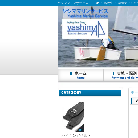
ヤシママリンサービス - - - OP ・ 高校生 ・ 学連ディ
ヤシママリンサービス - - - OP ・ 高校生 ・ 学連ディンギー乗りの応援サイト
ホー
ハイキングベルト