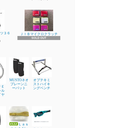
ーツ３６
ＪＩＢマイクロクラッチ
SOLD OUT
)
MUSTOネオ
オプテキミ
プレーンニ
ストハイキ
ＰＥ
ーパット
ングベンチ
ャル
イヤ
Ｌａｓ