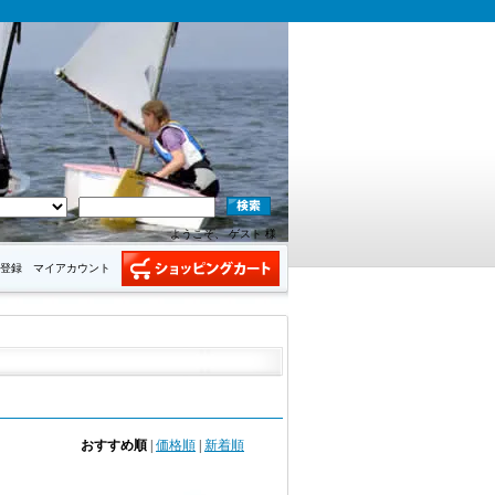
ようこそ、 ゲスト 様
登録
マイアカウント
おすすめ順
|
価格順
|
新着順