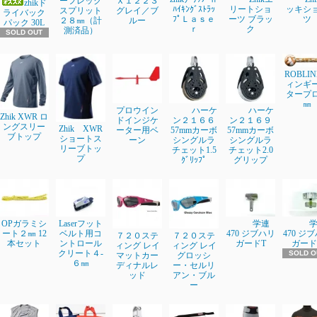
ーフレック
Ｘ１２２３
zhikド
ﾊｲｷﾝｸﾞｽﾄﾗｯ
リートショ
ッキシ
スプリット
グレイ／ブ
ライバック
ﾌﾟＬａｓｅ
ーツ ブラッ
ツ
２８㎜（計
ルー
パック 30L
ｒ
ク
測済品）
SOLD OUT
ROBLI
ィンギ
タープ
㎜
プロウイン
ハーケ
ハーケ
Zhik XWR ロ
ドインジケ
ン２１６６
ン２１６９
ングスリー
Zhik XWR
ーター用ベ
57mmカーボ
57mmカーボ
ブトップ
ショートス
ーン
シングルラ
シングルラ
リーブトッ
チェット1.5
チェット2.0
プ
ｸﾞﾘｯﾌﾟ
グリップ
OPガラミシ
Laserフット
学連
ート２㎜ 12
ベルト用コ
470 ジブハリ
470 ジ
７２０ステ
７２０ステ
本セット
ントロール
ガードT
ガード
ィング レイ
ィング レイ
クリート４-
SOLD O
マットカー
グロッシ
６㎜
ディナルレ
ー・セルリ
ッド
アン・ブル
ー