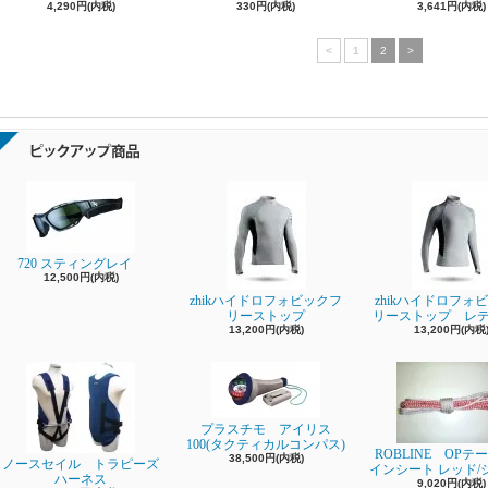
4,290円(内税)
330円(内税)
3,641円(内税)
<
1
2
>
720 スティングレイ
12,500円(内税)
zhikハイドロフォビックフ
zhikハイドロフォ
リーストップ
リーストップ レ
13,200円(内税)
13,200円(内税
プラスチモ アイリス
100(タクティカルコンパス)
ROBLINE OPテ
38,500円(内税)
ノースセイル トラピーズ
インシート レッド/
ハーネス
9,020円(内税)