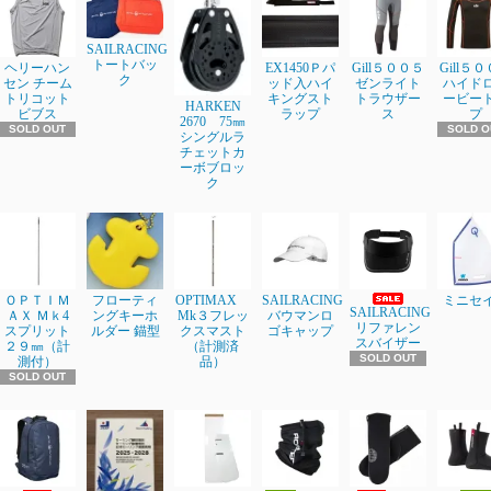
SAILRACING
トートバッ
ヘリーハン
EX1450Ｐパ
Gill５００５
Gill５
ク
セン チーム
ッド入ハイ
ゼンライト
ハイド
トリコット
キングスト
トラウザー
ービー
HARKEN
ビブス
ラップ
ス
プ
2670 75㎜
SOLD OUT
SOLD O
シングルラ
チェットカ
ーボブロッ
ク
ＯＰＴＩＭ
フローティ
OPTIMAX
SAILRACING
ミニセ
SAILRACING
ＡＸ Ｍｋ4
ングキーホ
Mk３フレッ
バウマンロ
リファレン
スプリット
ルダー 錨型
クスマスト
ゴキャップ
スバイザー
２９㎜（計
（計測済
SOLD OUT
測付）
品）
SOLD OUT