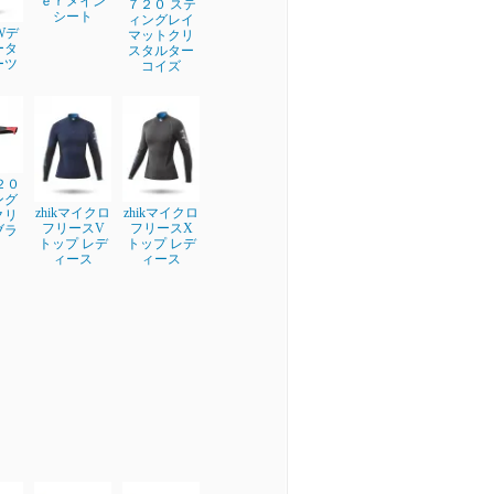
ｅｒメイン
７２０ ステ
シート
ィングレイ
EWデ
マットクリ
ータ
スタルター
ーツ
コイズ
２０
ング
zhikマイクロ
zhikマイクロ
クリ
フリースV
フリースX
ブラ
トップ レデ
トップ レデ
ィース
ィース