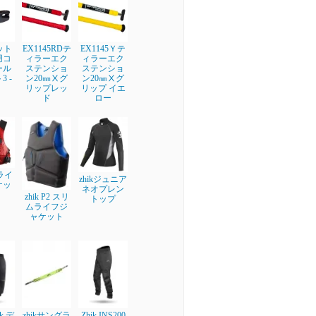
フット
EX1145RDテ
EX1145Ｙテ
用コ
ィラーエク
ィラーエク
ール
ステンショ
ステンショ
 -
ン20㎜Ⅹグ
ン20㎜Ⅹグ
リップレッ
リップ イエ
ド
ロー
 ライ
zhikジュニア
ケッ
ネオプレン
zhik P2 スリ
トップ
ムライフジ
ャケット
ik デ
zhikサングラ
Zhik INS200