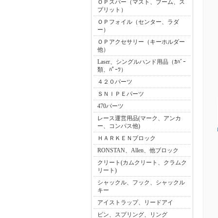
ＯＰスパー（マスト、ブーム、ス
プリット）
ＯＰフォイル（センター、ラダ
ー）
ＯＰアクセサリー（キーホルダー
他）
Laser、シングルハンド用品（ｶﾊﾞｰ
類、ﾊﾟｰﾂ）
４２０パーツ
ＳＮＩＰＥパーツ
470パーツ
レース運営用品(マーク、アンカ
ー、コンパス他)
ＨＡＲＫＥＮブロック
RONSTAN、Allen、他ブロック
クリート(カムクリート、クラムク
リート)
シャックル、フック、シャックル
キー
アイストラップ、リードアイ
ピン、スプリング、リング