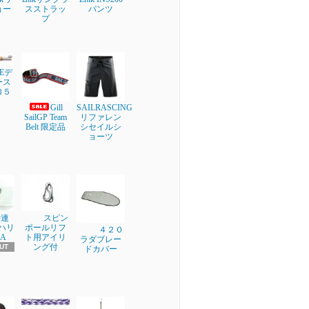
ョー
スストラッ
パンツ
プ
NEデ
ース
ロ５
Gill
SAILRASCING
SailGP Team
リファレン
Belt 限定品
シセイルシ
ョーツ
学連
スピン
ブハリ
ポールリフ
４２０
A
ト用アイリ
ラダブレー
ング付
UT
ドカバー