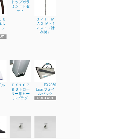
トップガラ
ミシートセ
ット
００６
ＯＰＴＩＭ
ロホ
ＡＸ Ｍｋ4
トッ
マスト（計
測付）
UT
イル
ＥＸ１０７
EX2050
９３トロー
Laserフォイ
リー用ヒー
ルバック
ルプラグ
SOLD OUT