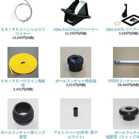
ＳＮＩＰＥスペシャルラフ
Allen A4155セルフベーラー
Allen A4155 リ
ワイヤー
11,550円(内税)
3,938円(内税)
13,090円(内税)
ＳＮＩＰＥバウライン曳航
ポールランチャー用先端
SNIPEランチャ
用
3,212円(内税)
28,490円(内税
2,431円(内税)
ポールランチャー用リング
アルミスペーサ(中空･黒ア
ポールランチ
新型
ルマイト)
端新型（ストップ