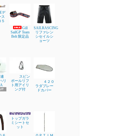
NEデ
ース
ロ５
Gill
SAILRASCING
SailGP Team
リファレン
Belt 限定品
シセイルシ
ョーツ
学連
スピン
ブハリ
ポールリフ
４２０
A
ト用アイリ
ラダブレー
ング付
UT
ドカバー
トップガラ
ミシートセ
ット
００６
ＯＰＴＩＭ