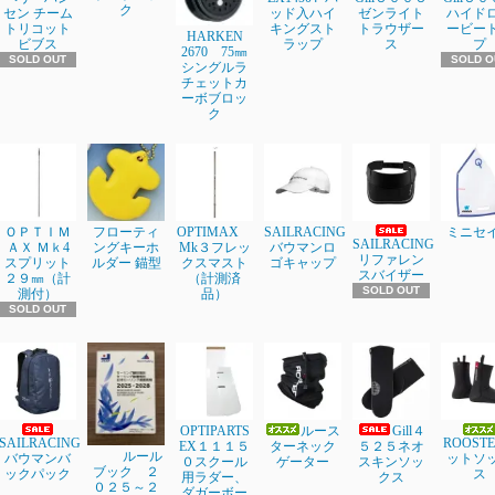
ク
セン チーム
ッド入ハイ
ゼンライト
ハイド
トリコット
キングスト
トラウザー
ービー
HARKEN
ビブス
ラップ
ス
プ
2670 75㎜
SOLD OUT
SOLD O
シングルラ
チェットカ
ーボブロッ
ク
ＯＰＴＩＭ
フローティ
OPTIMAX
SAILRACING
ミニセ
SAILRACING
ＡＸ Ｍｋ4
ングキーホ
Mk３フレッ
バウマンロ
リファレン
スプリット
ルダー 錨型
クスマスト
ゴキャップ
スバイザー
２９㎜（計
（計測済
SOLD OUT
測付）
品）
SOLD OUT
OPTIPARTS
ルース
Gill４
SAILRACING
ROOST
EX１１１５
ターネック
５２５ネオ
ルール
バウマンバ
ットソ
０スクール
ゲーター
スキンソッ
ブック ２
ックパック
ス
用ラダー、
クス
０２５～２
ダガーボー