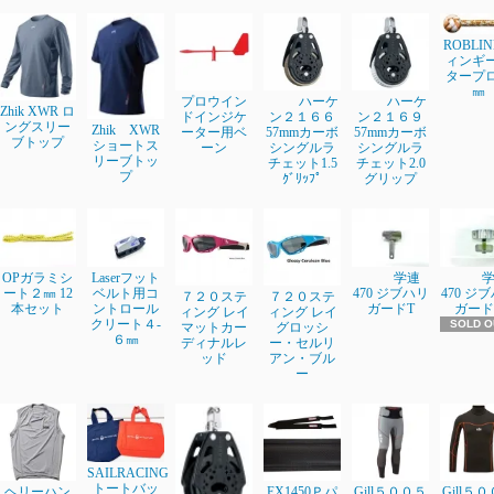
ROBLI
ィンギ
タープ
㎜
プロウイン
ハーケ
ハーケ
Zhik XWR ロ
ドインジケ
ン２１６６
ン２１６９
ングスリー
Zhik XWR
ーター用ベ
57mmカーボ
57mmカーボ
ブトップ
ショートス
ーン
シングルラ
シングルラ
リーブトッ
チェット1.5
チェット2.0
プ
ｸﾞﾘｯﾌﾟ
グリップ
OPガラミシ
Laserフット
学連
ート２㎜ 12
ベルト用コ
470 ジブハリ
470 ジ
７２０ステ
７２０ステ
本セット
ントロール
ガードT
ガード
ィング レイ
ィング レイ
クリート４-
SOLD O
マットカー
グロッシ
６㎜
ディナルレ
ー・セルリ
ッド
アン・ブル
ー
SAILRACING
トートバッ
ヘリーハン
EX1450Ｐパ
Gill５００５
Gill５