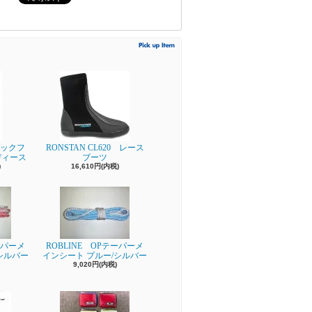
ビックフ
RONSTAN CL620 レース
ディース
ブーツ
)
16,610円(内税)
ーパーメ
ROBLINE OPテーパーメ
シルバー
インシート プルー/シルバー
9,020円(内税)