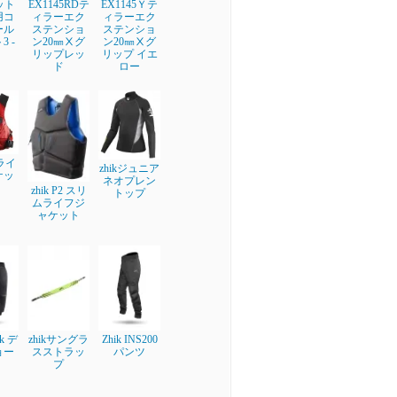
フット
EX1145RDテ
EX1145Ｙテ
用コ
ィラーエク
ィラーエク
ール
ステンショ
ステンショ
 -
ン20㎜Ⅹグ
ン20㎜Ⅹグ
リップレッ
リップ イエ
ド
ロー
 ライ
zhikジュニア
ケッ
ネオプレン
zhik P2 スリ
トップ
ムライフジ
ャケット
ik デ
zhikサングラ
Zhik INS200
ョー
スストラッ
パンツ
プ