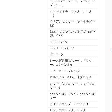
ＯＰスパー（マスト、ブーム、ス
プリット）
ＯＰフォイル（センター、ラダ
ー）
ＯＰアクセサリー（キーホルダー
他）
Laser、シングルハンド用品（ｶﾊﾞｰ
類、ﾊﾟｰﾂ）
４２０パーツ
ＳＮＩＰＥパーツ
470パーツ
レース運営用品(マーク、アンカ
ー、コンパス他)
ＨＡＲＫＥＮブロック
RONSTAN、Allen、他ブロック
クリート(カムクリート、クラムク
リート)
シャックル、フック、シャックル
キー
アイストラップ、リードアイ
ピン、スプリング、リング