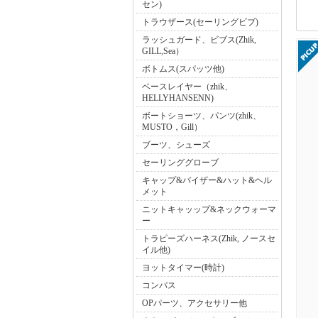
セン)
トラウザース(セーリングビブ)
ラッシュガード、ビブス(Zhik,
GILL,Sea）
ボトムス(スパッツ他)
ベースレイヤー（zhik、
HELLYHANSENN)
ボートショーツ、パンツ(zhik、
MUSTO，Gill）
ブーツ、シューズ
セーリンググローブ
キャップ&バイザー&ハット&ヘル
メット
ニットキャッップ&ネックウォーマ
ー
トラピーズハーネス(Zhik, ノースセ
イル他)
ヨットタイマー(時計)
コンパス
OPパーツ、アクセサリー他