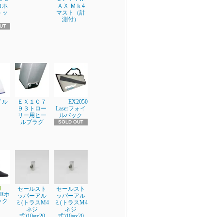
ロホ
ＡＸ Ｍｋ4
トッ
マスト（計
測付）
UT
イル
ＥＸ１０７
EX2050
９３トロー
Laserフォイ
リー用ヒー
ルバック
ルプラグ
SOLD OUT
セールスト
セールスト
ERホ
ッパーアル
ッパーアル
ック
ミ(トラスM4
ミ(トラスM4
ネジ
ネジ
式)10φx20
式)10φx20