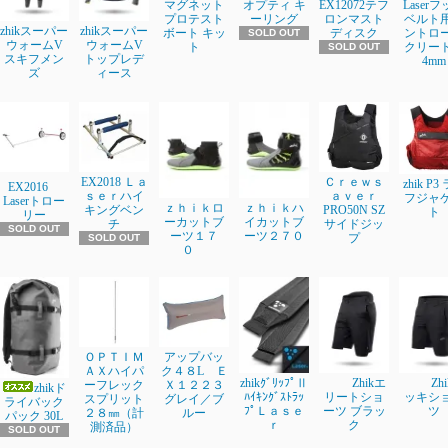
マグネット
オプティ キ
EX12072テフ
Laser
プロテスト
ーリング
ロンマスト
ベルト
zhikスーパー
zhikスーパー
ボート キッ
ディスク
ントロ
SOLD OUT
ウォームV
ウォームV
ト
クリート3
SOLD OUT
スキフメン
トップレデ
4mm
ズ
ィース
EX2018 Ｌａ
Ｃｒｅｗｓ
zhik P3
EX2016
ｓｅｒハイ
ａｖｅｒ
フジャ
Laserトロー
ｚｈｉｋロ
ｚｈｉｋハ
キングベン
PRO50N SZ
ト
リー
ーカットブ
イカットブ
チ
サイドジッ
SOLD OUT
ーツ１７
ーツ２７０
プ
SOLD OUT
０
ＯＰＴＩＭ
アップバッ
ＡＸハイパ
ク４８L Ｅ
zhikｸﾞﾘｯﾌﾟⅡ
Zhikエ
Zh
ーフレック
Ｘ１２２３
zhikド
ﾊｲｷﾝｸﾞｽﾄﾗｯ
リートショ
ッキシ
スプリット
グレイ／ブ
ライバック
ﾌﾟＬａｓｅ
ーツ ブラッ
ツ
２８㎜（計
ルー
パック 30L
ｒ
ク
測済品）
SOLD OUT