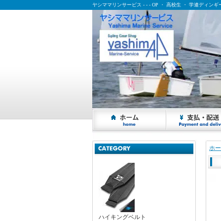
ヤシママリンサービス - - - OP ・ 高校生 ・ 学連ディ
ヤシママリンサービス - - - OP ・ 高校生 ・ 学連ディンギー乗りの応援サイト
ホー
ハイキングベルト