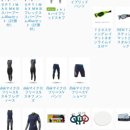
イブリッド
ＯＰＴＩＭ
ＯＰＴＩＭ
パンツ
ＡＸ ＭＫⅢ
ＡＸ ＭＫⅢ
ｚｈｉ
スパーブー
フレックス
ｋハイブリ
ム40㎜セッ
スパーブー
ッドスキフ
ト（計測
ム40㎜セッ
付）
ト（計測
付）
７２０ステ
NEW７
ィング レイ
スティ
マットネオ
マット
ンライムイ
スタル
エロー
ック
zhikマイクロ
zhikマイクロ
Zhikマイクロ
Zhikマイクロ
フリースX
フリースX
フリースV
フリースV
スキフ レデ
スキフ メン
パンツ
ショーツ
ィース
ズ