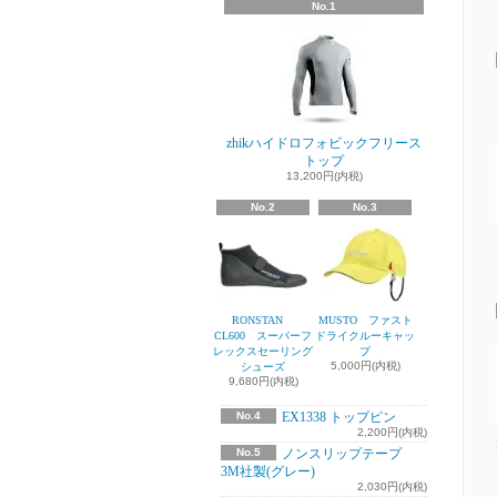
No.1
zhikハイドロフォビックフリース
トップ
13,200円(内税)
No.2
No.3
RONSTAN
MUSTO ファスト
CL600 スーパーフ
ドライクルーキャッ
レックスセーリング
プ
5,000円(内税)
シューズ
9,680円(内税)
No.4
EX1338 トップピン
2,200円(内税)
No.5
ノンスリップテープ
3M社製(グレー)
2,030円(内税)