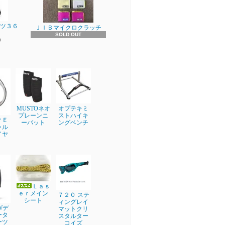
ーツ３６
ＪＩＢマイクロクラッチ
SOLD OUT
)
MUSTOネオ
オプテキミ
プレーンニ
ストハイキ
ＰＥ
ーパット
ングベンチ
ャル
イヤ
Ｌａｓ
ｅｒメイン
７２０ ステ
シート
ィングレイ
EWデ
マットクリ
ータ
スタルター
ーツ
コイズ