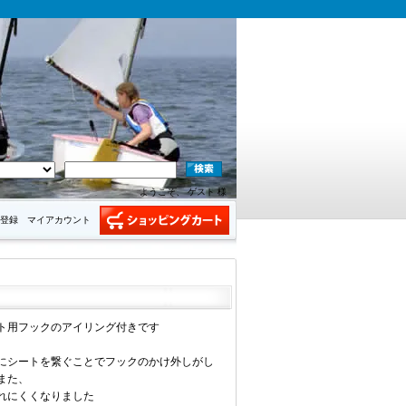
ようこそ、 ゲスト 様
登録
マイアカウント
ト用フックのアイリング付きです
にシートを繋ぐことでフックのかけ外しがし
また、
れにくくなりました