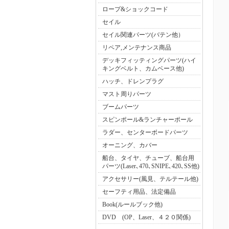
ロープ&ショックコード
セイル
セイル関連パーツ(バテン他）
リペア,メンテナンス商品
デッキフィッティングパーツ(ハイ
キングベルト、カムベース他)
ハッチ、ドレンプラグ
マスト周りパーツ
ブームパーツ
スピンポール&ランチャーポール
ラダー、センターボードパーツ
オーニング、カバー
船台、タイヤ、チューブ、船台用
パーツ(Laser､470､SNIPE､420､SS他)
アクセサリー(風見、テルテール他)
セーフティ用品、法定備品
Book(ルールブック他)
DVD (OP、Laser、４２０関係)