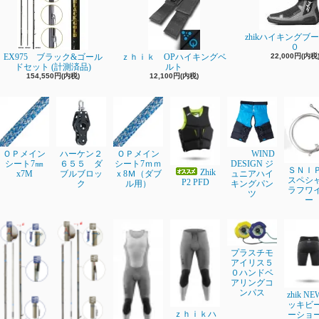
zhikハイキングブ
０
EX975 ブラック&ゴール
ｚｈｉｋ OPハイキングベ
22,000円(内税
ドセット (計測済品)
ルト
154,550円(内税)
12,100円(内税)
ＯＰメイン
ハーケン２
ＯＰメイン
WIND
シート7㎜
６５５ ダ
シート7ｍｍ
DESIGN ジ
ＳＮＩ
Zhik
x7M
ブルブロッ
ｘ8Ｍ（ダブ
ュニアハイ
スペシ
P2 PFD
ク
ル用）
キングパン
ラフワ
ツ
ー
プラスチモ
アイリス５
０ハンドベ
アリングコ
ンパス
zhik N
ッキビ
ｚｈｉｋハ
ーショ